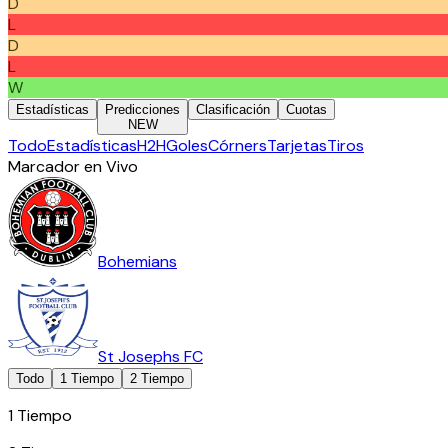
D
L
D
L
W
Estadísticas
Predicciones
Clasificación
Cuotas
NEW
Todo
Estadísticas
H2H
Goles
Córners
Tarjetas
Tiros
Marcador en Vivo
Bohemians
St Josephs FC
Todo
1 Tiempo
2 Tiempo
1 Tiempo