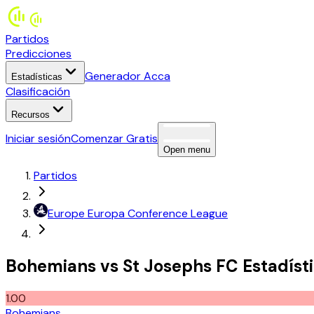
Partidos
Predicciones
Generador Acca
Estadísticas
Clasificación
Recursos
Iniciar sesión
Comenzar Gratis
Open menu
Partidos
Europe
Europa Conference League
Bohemians
vs
St Josephs FC
Estadíst
1.00
Bohemians