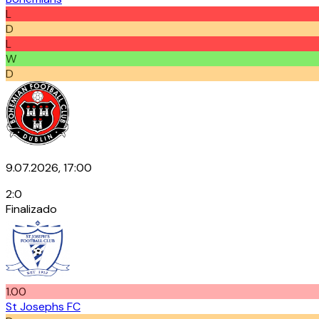
L
D
L
W
D
9.07.2026, 17:00
2
:
0
Finalizado
1.00
St Josephs FC