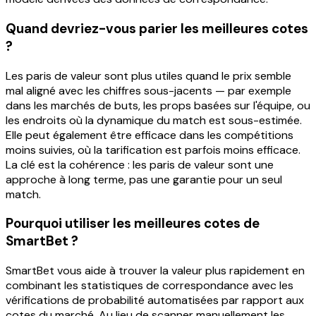
Quand devriez-vous parier les meilleures cotes
?
Les paris de valeur sont plus utiles quand le prix semble
mal aligné avec les chiffres sous-jacents — par exemple
dans les marchés de buts, les props basées sur l'équipe, ou
les endroits où la dynamique du match est sous-estimée.
Elle peut également être efficace dans les compétitions
moins suivies, où la tarification est parfois moins efficace.
La clé est la cohérence : les paris de valeur sont une
approche à long terme, pas une garantie pour un seul
match.
Pourquoi utiliser les meilleures cotes de
SmartBet ?
SmartBet vous aide à trouver la valeur plus rapidement en
combinant les statistiques de correspondance avec les
vérifications de probabilité automatisées par rapport aux
cotes du marché. Au lieu de scanner manuellement les