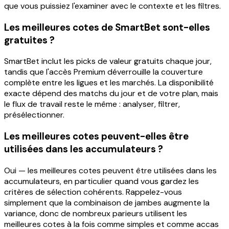
que vous puissiez l'examiner avec le contexte et les filtres.
Les meilleures cotes de SmartBet sont-elles
gratuites ?
SmartBet inclut les picks de valeur gratuits chaque jour,
tandis que l'accès Premium déverrouille la couverture
complète entre les ligues et les marchés. La disponibilité
exacte dépend des matchs du jour et de votre plan, mais
le flux de travail reste le même : analyser, filtrer,
présélectionner.
Les meilleures cotes peuvent-elles être
utilisées dans les accumulateurs ?
Oui — les meilleures cotes peuvent être utilisées dans les
accumulateurs, en particulier quand vous gardez les
critères de sélection cohérents. Rappelez-vous
simplement que la combinaison de jambes augmente la
variance, donc de nombreux parieurs utilisent les
meilleures cotes à la fois comme simples et comme accas