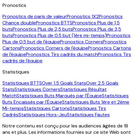
Pronostics
Pronostics de paris de valeur
Pronostics 1X2
Pronostics
Chance double
Pronostics BTTS
Pronostics Plus de 1,5
buts
Pronostics Plus de 2,5 buts
Pronostics Plus de 3,5
buts
Pronostics Plus de 0.5 but (1ère mi-temps)
Pronostics
Plus de 0.5 but de l'équipe
Pronostics Corners
Pronostics
Cartons
Pronostics Corners de l'équipe
Pronostics Cartons
de l'équipe
Pronostics Tirs cadrés du match
Pronostics Tirs
cadrés de l'équipe
Statistiques
Statistiques BTTS
Over 1.5 Goals Stats
Over 2.5 Goals
Stats
Statistiques Corners
Statistiques Résultat
Match
Statistiques Buts Marqués par l'Équipe
Statistiques
Buts Encaissés par l'Équipe
Statistiques Buts 1ère et 2ème
Mi-temps
Statistiques Cartons
Statistiques Tirs
Cadrés
Statistiques Hors-Jeu
Statistiques Fautes
Notre contenu est conçu pour les audiences âgées de 18
ans et plus. Les informations fournies sur ce site Web sont