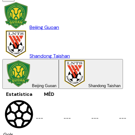
Beijing Guoan
Shandong Taishan
Beijing Guoan
Shandong Taishan
Estatística
MÉD
-
-
-
-
-
-
-
-
-
-
-
-
Gols