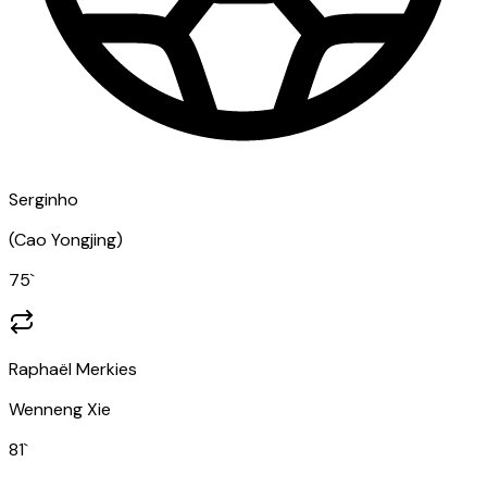
Serginho
(
Cao Yongjing
)
75
`
Raphaël Merkies
Wenneng Xie
81
`