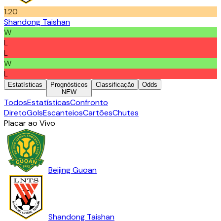
1.20
Shandong Taishan
W
L
L
W
L
Estatísticas
Prognósticos
Classificação
Odds
NEW
Todos
Estatísticas
Confronto
Direto
Gols
Escanteios
Cartões
Chutes
Placar ao Vivo
Beijing Guoan
Shandong Taishan