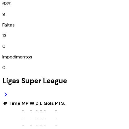
63%
9
Faltas
13
0
Impedimentos
0
Ligas
Super League
#
Time
MP
W
D
L
Gols
PTS.
-
-
-
-
-
-
-
-
-
-
-
-
-
-
-
-
-
-