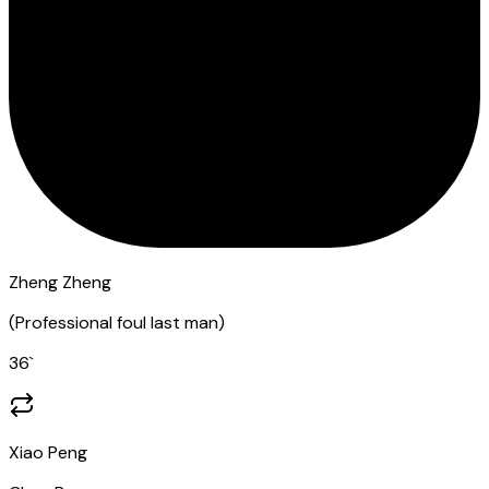
Zheng Zheng
(
Professional foul last man
)
36
`
Xiao Peng