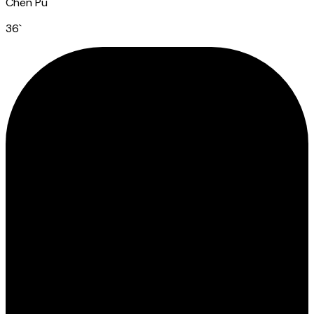
Chen Pu
36
`