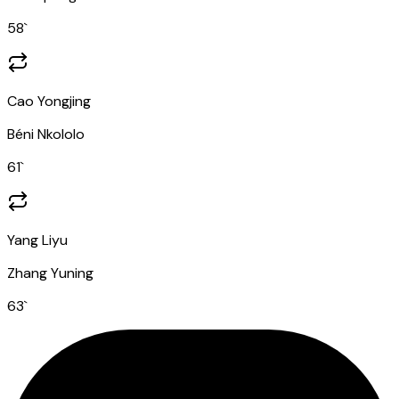
58
`
Cao Yongjing
Béni Nkololo
61
`
Yang Liyu
Zhang Yuning
63
`