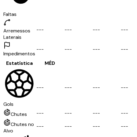
Faltas
-
-
-
-
-
-
-
-
-
-
-
-
Arremessos
Laterais
-
-
-
-
-
-
-
-
-
-
-
-
Impedimentos
Estatística
MÉD
-
-
-
-
-
-
-
-
-
-
-
-
Gols
-
-
-
-
-
-
-
-
-
-
-
-
Chutes
Chutes no
-
-
-
-
-
-
-
-
-
-
-
-
Alvo