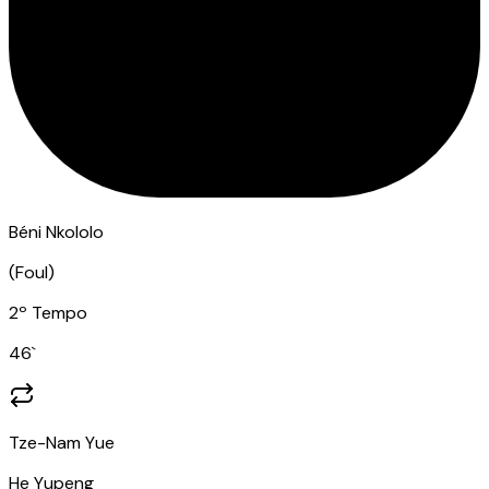
Béni Nkololo
(
Foul
)
2º Tempo
46
`
Tze-Nam Yue
He Yupeng