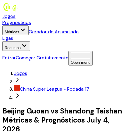
Jogos
Prognósticos
Gerador de Acumulada
Métricas
Ligas
Recursos
Entrar
Começar Gratuitamente
Open menu
Jogos
China
Super League
- Rodada 17
Beijing Guoan
vs
Shandong Taishan
Métricas
&
Prognósticos
July 4,
2026