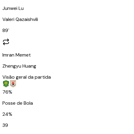
Junwei Lu
Valeri Qazaishvili
89
`
Imran Memet
Zhengyu Huang
Visão geral da partida
76%
Posse de Bola
24%
39