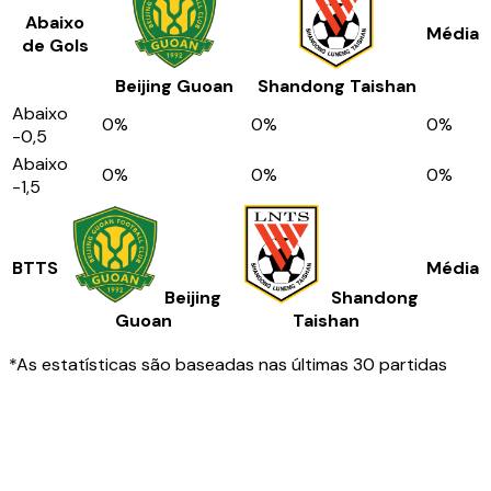
Abaixo
Média
de Gols
Beijing Guoan
Shandong Taishan
Abaixo
0
%
0
%
0
%
-0,5
Abaixo
0
%
0
%
0
%
-1,5
BTTS
Média
Beijing
Shandong
Guoan
Taishan
*As estatísticas são baseadas nas últimas 30 partidas