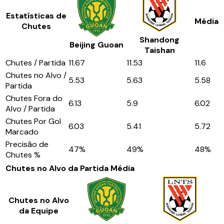
Estatísticas de
Média
Chutes
Shandong
Beijing Guoan
Taishan
Chutes / Partida
11.67
11.53
11.6
Chutes no Alvo /
5.53
5.63
5.58
Partida
Chutes Fora do
6.13
5.9
6.02
Alvo / Partida
Chutes Por Gol
6.03
5.41
5.72
Marcado
Precisão de
47
%
49
%
48
%
Chutes %
Chutes no Alvo da Partida
Média
Chutes no Alvo
da Equipe