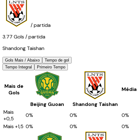
/ partida
3.77
Gols
/ partida
Shandong Taishan
Gols Mais / Abaixo
Tempo de gol
Tempo Integral
Primeiro Tempo
Mais de
Média
Gols
Beijing Guoan
Shandong Taishan
Mais
0
%
0
%
0
%
+0,5
Mais
+1,5
0
%
0
%
0
%