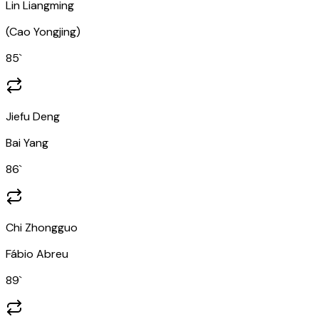
Lin Liangming
(
Cao Yongjing
)
85
`
Jiefu Deng
Bai Yang
86
`
Chi Zhongguo
Fábio Abreu
89
`