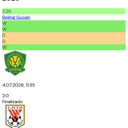
2.20
Beijing Guoan
W
W
D
D
W
4.07.2026, 11:35
2
:
0
Finalizado