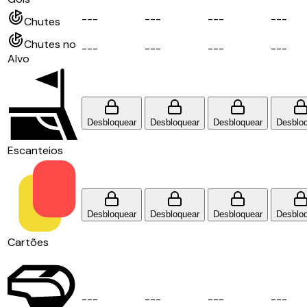
-
-
-
-
-
-
-
-
-
-
-
-
Chutes
Chutes no
-
-
-
-
-
-
-
-
-
-
-
-
Alvo
Desbloquear
Desbloquear
Desbloquear
Desblo
Escanteios
Desbloquear
Desbloquear
Desbloquear
Desblo
Cartões
-
-
-
-
-
-
-
-
-
-
-
-