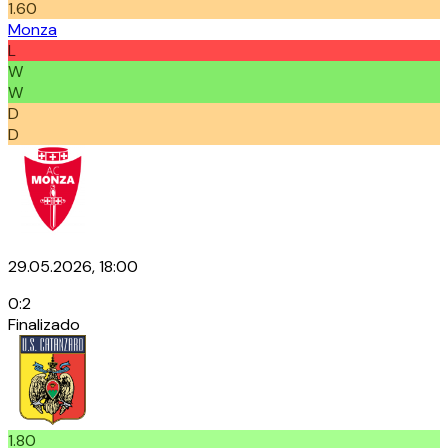
1.60
Monza
L
W
W
D
D
29.05.2026, 18:00
0
:
2
Finalizado
1.80