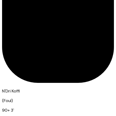
N'Dri Koffi
(
Foul
)
90
+ 3
`