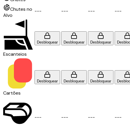
Chutes no
-
-
-
-
-
-
-
-
-
-
-
-
Alvo
Desbloquear
Desbloquear
Desbloquear
Desblo
Escanteios
Desbloquear
Desbloquear
Desbloquear
Desblo
Cartões
-
-
-
-
-
-
-
-
-
-
-
-