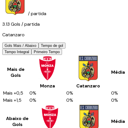
/ partida
3.13
Gols
/ partida
Catanzaro
Gols Mais / Abaixo
Tempo de gol
Tempo Integral
Primeiro Tempo
Mais de
Média
Gols
Monza
Catanzaro
Mais
+0,5
0
%
0
%
0
%
Mais
+1,5
0
%
0
%
0
%
Abaixo de
Média
Gols