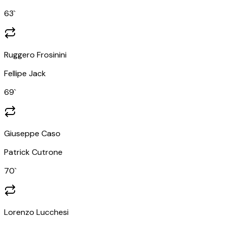
63
`
Ruggero Frosinini
Fellipe Jack
69
`
Giuseppe Caso
Patrick Cutrone
70
`
Lorenzo Lucchesi