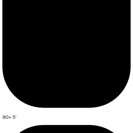
90
+ 5
`