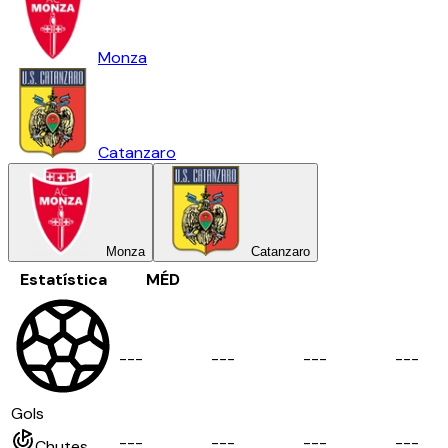
Monza
Catanzaro
Monza
Catanzaro
Estatística
MÉD
-
-
-
-
-
-
-
-
-
-
-
-
Gols
-
-
-
-
-
-
-
-
-
-
-
-
Chutes