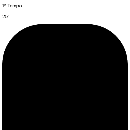
1º Tempo
25
`