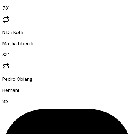
78
`
N'Dri Koffi
Mattia Liberali
83
`
Pedro Obiang
Hernani
85
`