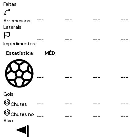
Faltas
-
-
-
-
-
-
-
-
-
-
-
-
Arremessos
Laterais
-
-
-
-
-
-
-
-
-
-
-
-
Impedimentos
Estatística
MÉD
-
-
-
-
-
-
-
-
-
-
-
-
Gols
-
-
-
-
-
-
-
-
-
-
-
-
Chutes
Chutes no
-
-
-
-
-
-
-
-
-
-
-
-
Alvo