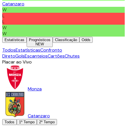
Catanzaro
W
L
L
W
W
Estatísticas
Prognósticos
Classificação
Odds
NEW
Todos
Estatísticas
Confronto
Direto
Gols
Escanteios
Cartões
Chutes
Placar ao Vivo
Monza
Catanzaro
Todos
1º Tempo
2º Tempo