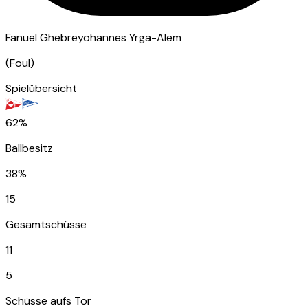
Fanuel Ghebreyohannes Yrga-Alem
(
Foul
)
Spielübersicht
62%
Ballbesitz
38%
15
Gesamtschüsse
11
5
Schüsse aufs Tor