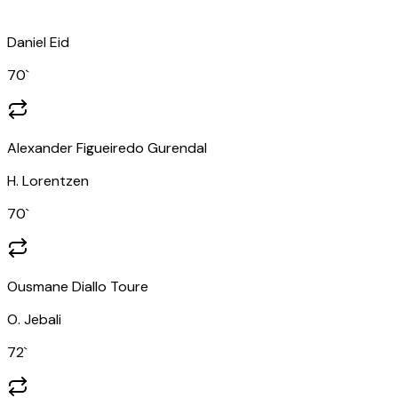
Daniel Eid
70
`
Alexander Figueiredo Gurendal
H. Lorentzen
70
`
Ousmane Diallo Toure
O. Jebali
72
`