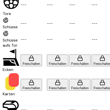
-
-
-
-
-
-
-
-
-
-
-
-
Tore
-
-
-
-
-
-
-
-
-
-
-
-
Schüsse
-
-
-
-
-
-
-
-
-
-
-
-
Schüsse
aufs Tor
Freischalten
Freischalten
Freischalten
Freischalte
Ecken
Freischalten
Freischalten
Freischalten
Freischalte
Karten
-
-
-
-
-
-
-
-
-
-
-
-