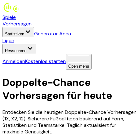
Spiele
Vorhersagen
Generator Acca
Statistiken
Ligen
Ressourcen
Anmelden
Kostenlos starten
Open menu
Doppelte-Chance
Vorhersagen für heute
Entdecken Sie die heutigen Doppelte-Chance Vorhersagen
(1X, X2, 12). Sicherere Fußballtipps basierend auf Form,
Statistiken und Teamstärke. Täglich aktualisiert für
maximale Genauigkeit.