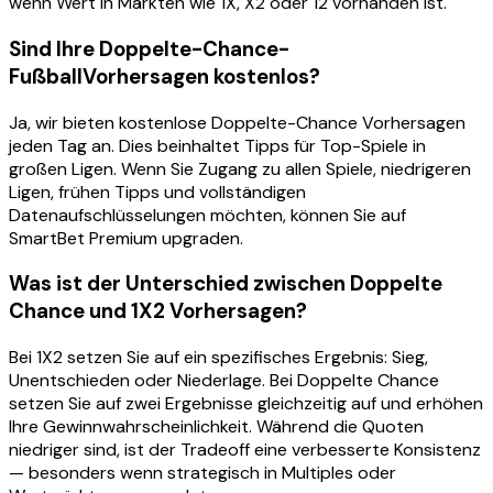
wenn Wert in Märkten wie 1X, X2 oder 12 vorhanden ist.
Sind Ihre Doppelte-Chance-
FußballVorhersagen kostenlos?
Ja, wir bieten kostenlose Doppelte-Chance Vorhersagen
jeden Tag an. Dies beinhaltet Tipps für Top-Spiele in
großen Ligen. Wenn Sie Zugang zu allen Spiele, niedrigeren
Ligen, frühen Tipps und vollständigen
Datenaufschlüsselungen möchten, können Sie auf
SmartBet Premium upgraden.
Was ist der Unterschied zwischen Doppelte
Chance und 1X2 Vorhersagen?
Bei 1X2 setzen Sie auf ein spezifisches Ergebnis: Sieg,
Unentschieden oder Niederlage. Bei Doppelte Chance
setzen Sie auf zwei Ergebnisse gleichzeitig auf und erhöhen
Ihre Gewinnwahrscheinlichkeit. Während die Quoten
niedriger sind, ist der Tradeoff eine verbesserte Konsistenz
— besonders wenn strategisch in Multiples oder