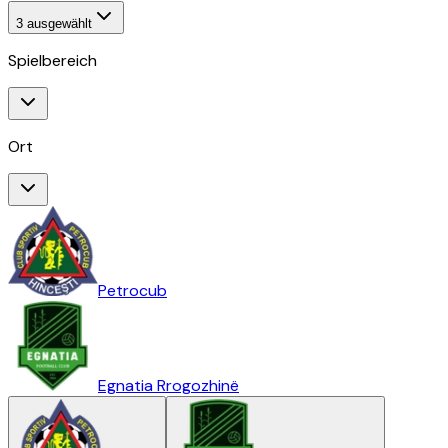
3
ausgewählt
Spielbereich
Ort
Petrocub
Egnatia Rrogozhinë