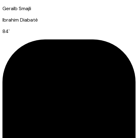
Geralb Smajli
Ibrahim Diabaté
84
`