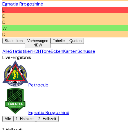
Egnatia Rrogozhinë
L
D
D
W
D
Statistiken
Vorhersagen
Tabelle
Quoten
NEW
Alle
Statistiken
H2H
Tore
Ecken
Karten
Schüsse
Live-Ergebnis
Petrocub
Egnatia Rrogozhinë
Alle
1. Halbzeit
2. Halbzeit
1. Halbzeit