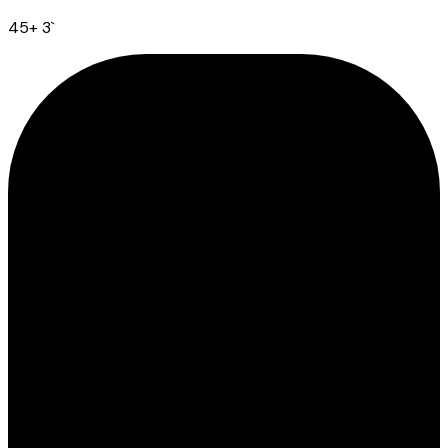
45
+ 3
`