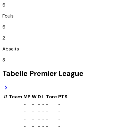
6
Fouls
6
2
Abseits
3
Tabelle
Premier League
#
Team
MP
W
D
L
Tore
PTS.
-
-
-
-
-
-
-
-
-
-
-
-
-
-
-
-
-
-
-
-
-
-
-
-