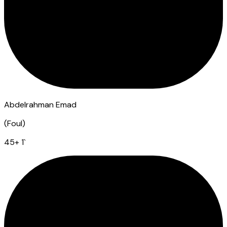
Abdelrahman Emad
(
Foul
)
45
+ 1
`