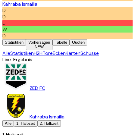
Kahraba Ismailia
D
D
L
W
D
Statistiken
Vorhersagen
Tabelle
Quoten
NEW
Alle
Statistiken
H2H
Tore
Ecken
Karten
Schüsse
Live-Ergebnis
ZED FC
Kahraba Ismailia
Alle
1. Halbzeit
2. Halbzeit
1. Halbzeit