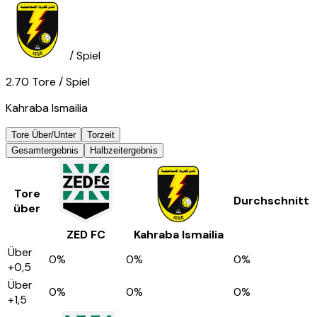
/ Spiel
2.70
Tore
/ Spiel
Kahraba Ismailia
Tore Über/Unter
Torzeit
Gesamtergebnis
Halbzeitergebnis
Tore
Durchschnitt
über
ZED FC
Kahraba Ismailia
Über
0
%
0
%
0
%
+0,5
Über
0
%
0
%
0
%
+1,5