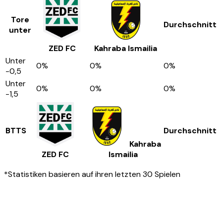
Tore
Durchschnitt
unter
ZED FC
Kahraba Ismailia
Unter
0
%
0
%
0
%
-0,5
Unter
0
%
0
%
0
%
-1,5
BTTS
Durchschnitt
Kahraba
ZED FC
Ismailia
*Statistiken basieren auf ihren letzten 30 Spielen