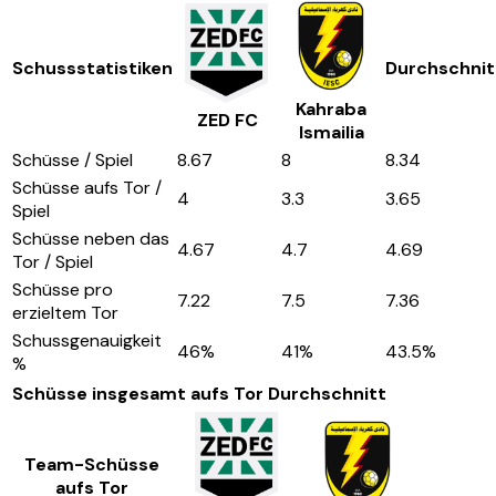
Schussstatistiken
Durchschnit
Kahraba
ZED FC
Ismailia
Schüsse / Spiel
8.67
8
8.34
Schüsse aufs Tor /
4
3.3
3.65
Spiel
Schüsse neben das
4.67
4.7
4.69
Tor / Spiel
Schüsse pro
7.22
7.5
7.36
erzieltem Tor
Schussgenauigkeit
46
%
41
%
43.5
%
%
Schüsse insgesamt aufs Tor
Durchschnitt
Team-Schüsse
aufs Tor