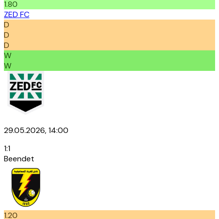
1.80
ZED FC
D
D
D
W
W
29.05.2026, 14:00
1
:
1
Beendet
1.20