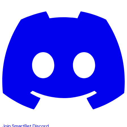
Join SmartBet Discord