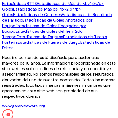
Estadísticas BTTS
Estadísticas de Más de <b>1,5</b>
Goles
Estadísticas de Más de <b>2,5</b>
Goles
Estadísticas de Córneres
Estadísticas de Resultado
de Partido
Estadísticas de Goles Anotados por
Equipo
Estadísticas de Goles Encajados por
Equipo
Estadísticas de Goles del 1er y 2do
Tiempo
Estadísticas de Tarjetas
Estadísticas de Tiros a
Portería
Estadísticas de Fueras de Juego
Estadísticas de
Faltas
Nuestro contenido está diseñado para audiencias
mayores de 18 años. La información proporcionada en este
sitio web es solo con fines de referencia y no constituye
asesoramiento. No somos responsables de los resultados
derivados del uso de nuestro contenido. Todas las marcas
registradas, logotipos, marcas, imágenes y nombres que
aparecen en este sitio web son propiedad de sus
respectivos dueños
www.gambleaware.org