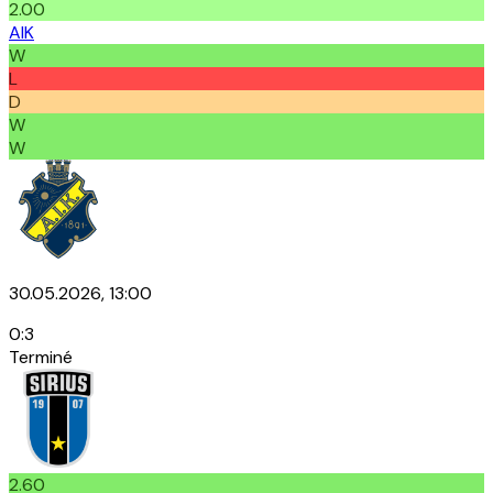
2.00
AIK
W
L
D
W
W
30.05.2026, 13:00
0
:
3
Terminé
2.60