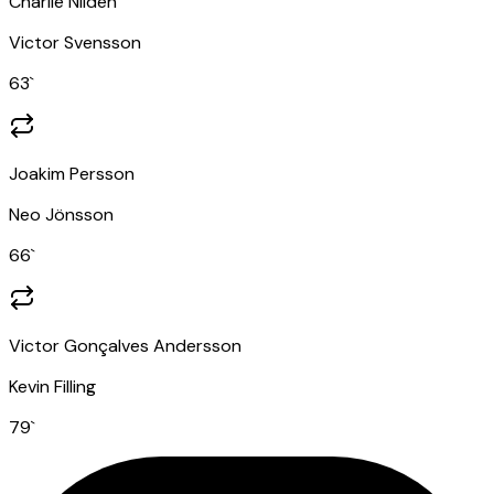
Charlie Nildén
Victor Svensson
63
`
Joakim Persson
Neo Jönsson
66
`
Victor Gonçalves Andersson
Kevin Filling
79
`