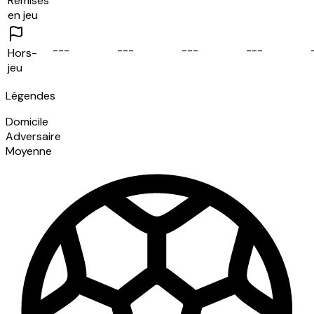
Remises
en jeu
-
-
-
-
-
-
-
-
-
-
-
-
Hors-
jeu
Légendes
Domicile
Adversaire
Moyenne