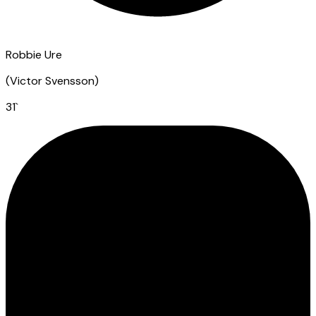
Robbie Ure
(
Victor Svensson
)
31
`