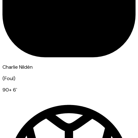
Charlie Nildén
(
Foul
)
90
+ 6
`