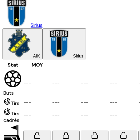
Sirius
AIK
Sirius
Stat
MOY
-
-
-
-
-
-
-
-
-
-
-
-
Buts
-
-
-
-
-
-
-
-
-
-
-
-
Tirs
Tirs
-
-
-
-
-
-
-
-
-
-
-
-
cadrés