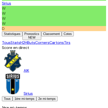
Sirius
W
W
W
W
D
Statistiques
Pronostics
Classement
Cotes
NEW
Tous
Stats
H2H
Buts
Corners
Cartons
Tirs
Score en direct
AIK
Sirius
Tous
1ère mi-temps
2e mi-temps
1ère mi-temps