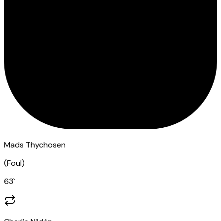
Mads Thychosen
(
Foul
)
63
`