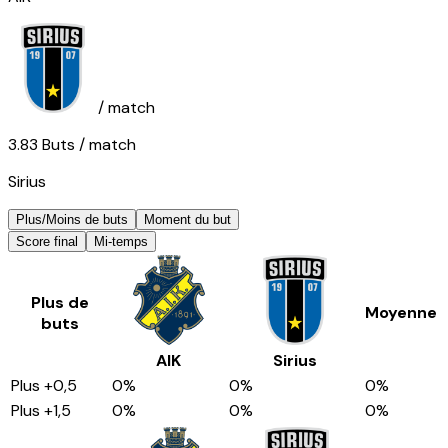
/ match
3.83
Buts
/ match
Sirius
Plus/Moins de buts
Moment du but
Score final
Mi-temps
Plus de
Moyenne
buts
AIK
Sirius
Plus
+0,5
0
%
0
%
0
%
Plus
+1,5
0
%
0
%
0
%