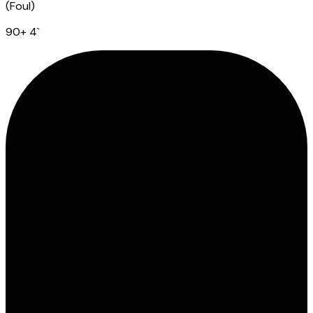
(
Foul
)
90
+ 4
`