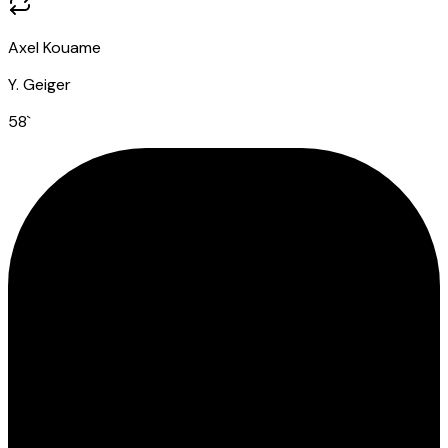
Axel Kouame
Y. Geiger
58
`