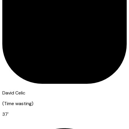
David Celic
(
Time wasting
)
37
`