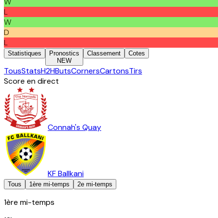
W
L
W
D
L
Statistiques
Pronostics
Classement
Cotes
NEW
Tous
Stats
H2H
Buts
Corners
Cartons
Tirs
Score en direct
Connah's Quay
KF Ballkani
Tous
1ère mi-temps
2e mi-temps
1ère mi-temps