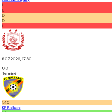
L
L
D
D
L
8.07.2026, 17:30
0
:
0
Terminé
1.40
KF Ballkani