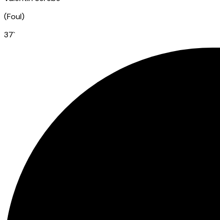
(
Foul
)
37
`