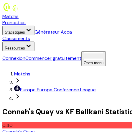
Matchs
Pronostics
Générateur Acca
Statistiques
Classements
Ressources
Connexion
Commencer gratuitement
Open menu
Matchs
Europe
Europa Conference League
Connah's Quay
vs
KF Ballkani
Statist
0.40
Connah's Quay