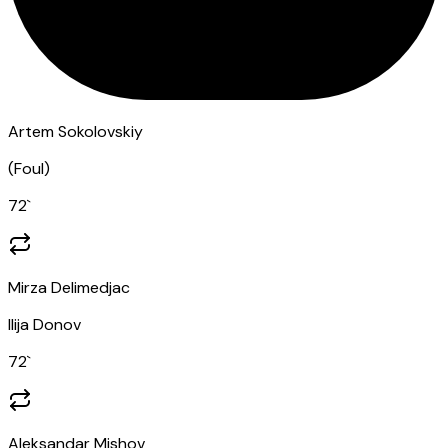
Artem Sokolovskiy
(
Foul
)
72
`
Mirza Delimedjac
Ilija Donov
72
`
Aleksandar Mishov