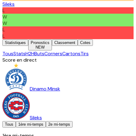
Sileks
L
W
W
L
L
Statistiques
Pronostics
Classement
Cotes
NEW
Tous
Stats
H2H
Buts
Corners
Cartons
Tirs
Score en direct
Dinamo Minsk
Sileks
Tous
1ère mi-temps
2e mi-temps
1ère mi-temps