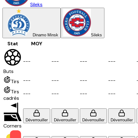
Sileks
Dinamo Minsk
Sileks
Stat
MOY
-
-
-
-
-
-
-
-
-
-
-
-
Buts
-
-
-
-
-
-
-
-
-
-
-
-
Tirs
Tirs
-
-
-
-
-
-
-
-
-
-
-
-
cadrés
Déverrouiller
Déverrouiller
Déverrouiller
Déverrouiller
Corners