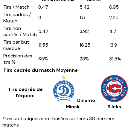
Tirs / Match
8.47
5.42
6.95
Tirs cadrés /
3
1.5
2.25
Match
Tirs non
5.47
3.92
4.7
cadrés / Match
Tirs par but
11.55
16.25
13.9
marqué
Précision des
35
%
28
%
31.5
%
tirs %
Tirs cadrés du match
Moyenne
Tirs cadrés de
l'équipe
Dinamo
Minsk
Sileks
*Les statistiques sont basées sur leurs 30 derniers
matchs