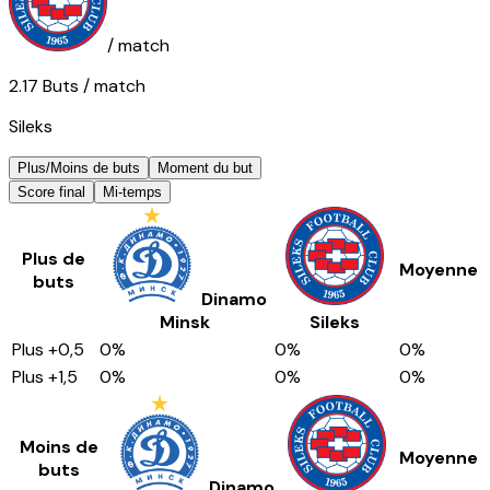
/ match
2.17
Buts
/ match
Sileks
Plus/Moins de buts
Moment du but
Score final
Mi-temps
Plus de
Moyenne
buts
Dinamo
Minsk
Sileks
Plus
+0,5
0
%
0
%
0
%
Plus
+1,5
0
%
0
%
0
%
Moins de
Moyenne
buts
Dinamo