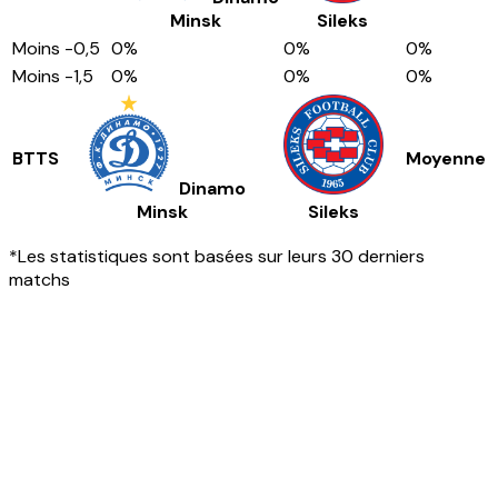
Minsk
Sileks
Moins
-0,5
0
%
0
%
0
%
Moins
-1,5
0
%
0
%
0
%
BTTS
Moyenne
Dinamo
Minsk
Sileks
*Les statistiques sont basées sur leurs 30 derniers
matchs