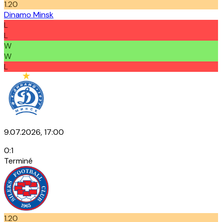
1.20
Dinamo Minsk
L
L
W
W
L
9.07.2026, 17:00
0
:
1
Terminé
1.20