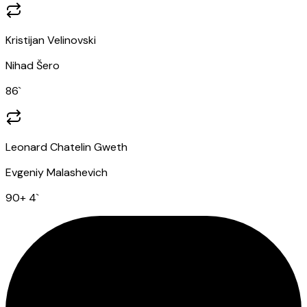
Kristijan Velinovski
Nihad Šero
86
`
Leonard Chatelin Gweth
Evgeniy Malashevich
90
+ 4
`