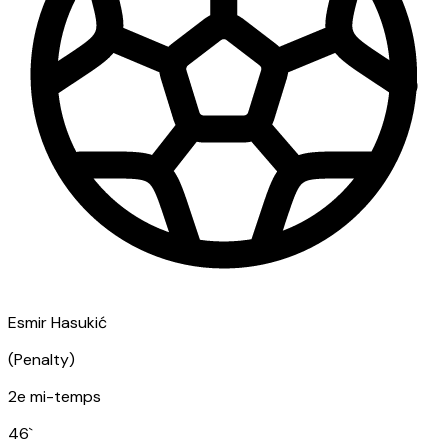
Esmir Hasukić
(
Penalty
)
2e mi-temps
46
`