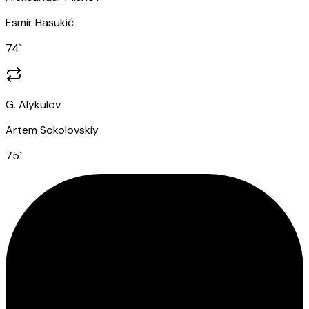
Esmir Hasukić
74
`
G. Alykulov
Artem Sokolovskiy
75
`