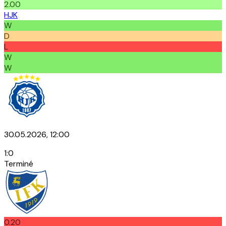
2.00
HJK
W
D
L
W
W
30.05.2026, 12:00
1
:
0
Terminé
0.20