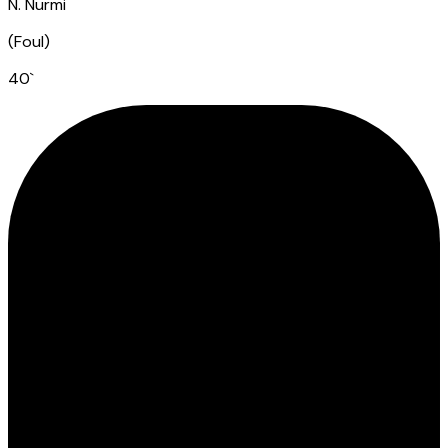
N. Nurmi
(
Foul
)
40
`