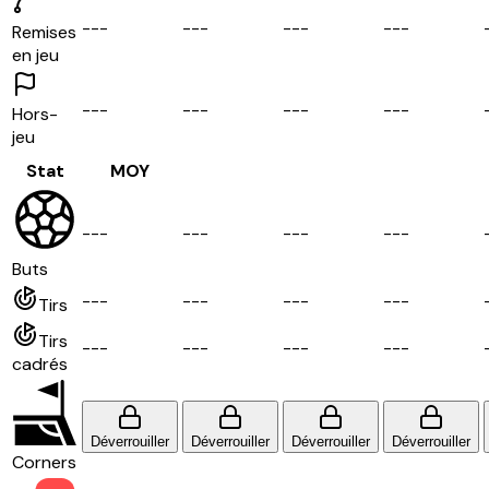
-
-
-
-
-
-
-
-
-
-
-
-
Remises
en jeu
-
-
-
-
-
-
-
-
-
-
-
-
Hors-
jeu
Stat
MOY
-
-
-
-
-
-
-
-
-
-
-
-
Buts
-
-
-
-
-
-
-
-
-
-
-
-
Tirs
Tirs
-
-
-
-
-
-
-
-
-
-
-
-
cadrés
Déverrouiller
Déverrouiller
Déverrouiller
Déverrouiller
Corners