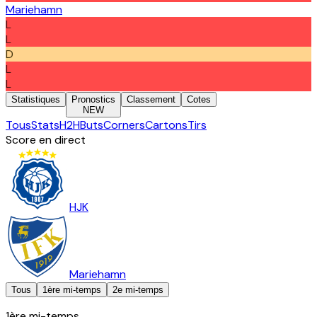
Mariehamn
L
L
D
L
L
Statistiques
Pronostics
Classement
Cotes
NEW
Tous
Stats
H2H
Buts
Corners
Cartons
Tirs
Score en direct
HJK
Mariehamn
Tous
1ère mi-temps
2e mi-temps
1ère mi-temps