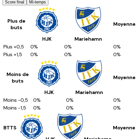
Score final
Mi-temps
Plus de
Moyenne
buts
HJK
Mariehamn
Plus
+0,5
0
%
0
%
0
%
Plus
+1,5
0
%
0
%
0
%
Moins de
Moyenne
buts
HJK
Mariehamn
Moins
-0,5
0
%
0
%
0
%
Moins
-1,5
0
%
0
%
0
%
BTTS
Moyenne