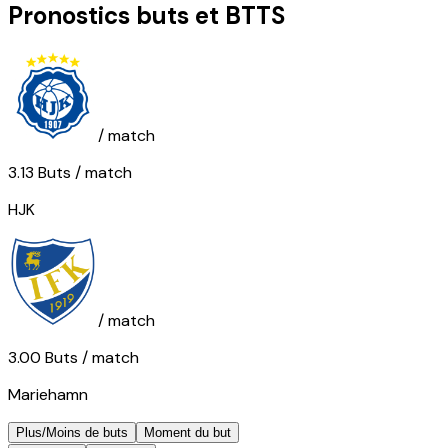
Pronostics buts et BTTS
/ match
3.13
Buts
/ match
HJK
/ match
3.00
Buts
/ match
Mariehamn
Plus/Moins de buts
Moment du but