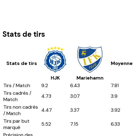
Stats de tirs
Stats de tirs
Moyenne
HJK
Mariehamn
Tirs / Match
9.2
6.43
7.81
Tirs cadrés /
4.73
3.07
3.9
Match
Tirs non cadrés
4.47
3.37
3.92
/ Match
Tirs par but
5.52
7.15
6.33
marqué
Précision des