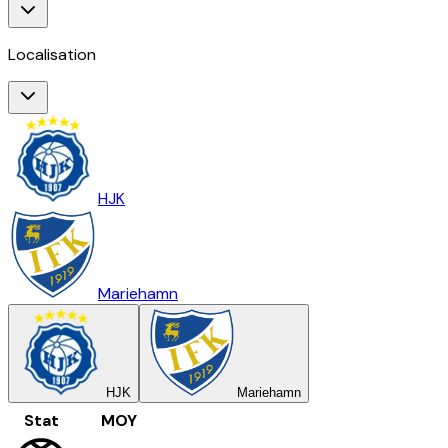
Localisation
HJK
Mariehamn
HJK
Mariehamn
Stat
MOY