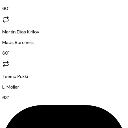
60
`
Martin Elias Kirilov
Mads Borchers
60
`
Teemu Pukki
L. Möller
63
`