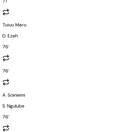
71
`
Toivo Mero
D. Ezeh
76
`
76
`
A. Soiniemi
S. Ngulube
76
`