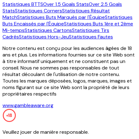
Statistiques BTTS
Over 1.5 Goals Stats
Over 2.5 Goals
Stats
Statistiques Corners
Statistiques Résultat
Match
Statistiques Buts Marqués par l'Équipe
Statistiques
Buts Encaissés par l'Équipe
Statistiques Buts 1ère et 2ème
Mi-temps
Statistiques Cartons
Statistiques Tirs
Cadrés
Statistiques Hors-Jeu
Statistiques Fautes
Notre contenu est conçu pour les audiences âgées de 18
ans et plus. Les informations fournies sur ce site Web sont
à titre informatif uniquement et ne constituent pas un
conseil. Nous ne sommes pas responsables de tout
résultat découlant de l'utilisation de notre contenu.
Toutes les marques déposées, logos, marques, images et
noms figurant sur ce site Web sont la propriété de leurs
propriétaires respectifs
www.gambleaware.org
Veuillez jouer de manière responsable.