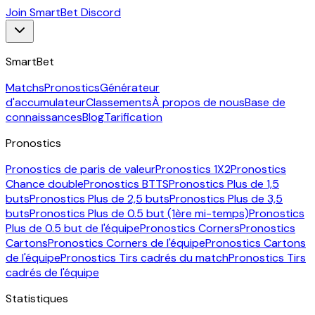
Join SmartBet Discord
SmartBet
Matchs
Pronostics
Générateur
d'accumulateur
Classements
À propos de nous
Base de
connaissances
Blog
Tarification
Pronostics
Pronostics de paris de valeur
Pronostics 1X2
Pronostics
Chance double
Pronostics BTTS
Pronostics Plus de 1,5
buts
Pronostics Plus de 2,5 buts
Pronostics Plus de 3,5
buts
Pronostics Plus de 0.5 but (1ère mi-temps)
Pronostics
Plus de 0.5 but de l'équipe
Pronostics Corners
Pronostics
Cartons
Pronostics Corners de l'équipe
Pronostics Cartons
de l'équipe
Pronostics Tirs cadrés du match
Pronostics Tirs
cadrés de l'équipe
Statistiques