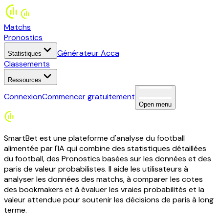
Matchs
Pronostics
Générateur Acca
Statistiques
Classements
Ressources
Connexion
Commencer gratuitement
Open menu
SmartBet est une plateforme d'analyse du football
alimentée par l'IA qui combine des statistiques détaillées
du football, des Pronostics basées sur les données et des
paris de valeur probabilistes. Il aide les utilisateurs à
analyser les données des matchs, à comparer les cotes
des bookmakers et à évaluer les vraies probabilités et la
valeur attendue pour soutenir les décisions de paris à long
terme.