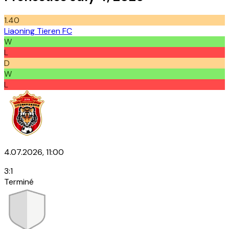
1.40
Liaoning Tieren FC
W
L
D
W
L
4.07.2026, 11:00
3
:
1
Terminé