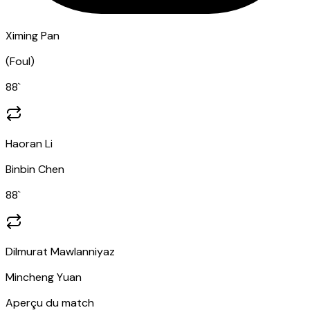
Ximing Pan
(
Foul
)
88
`
Haoran Li
Binbin Chen
88
`
Dilmurat Mawlanniyaz
Mincheng Yuan
Aperçu du match