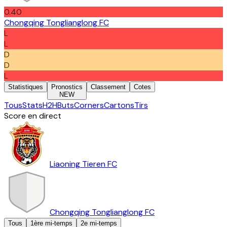
0.40
Chongqing Tonglianglong FC
L
L
D
D
L
Statistiques
Pronostics
Classement
Cotes
NEW
Tous
Stats
H2H
Buts
Corners
Cartons
Tirs
Score en direct
Liaoning Tieren FC
Chongqing Tonglianglong FC
Tous
1ère mi-temps
2e mi-temps