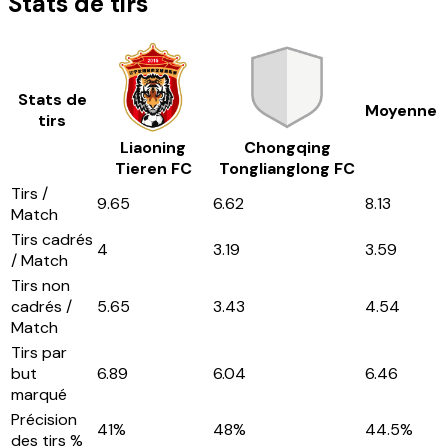
Stats de tirs
Stats de
Moyenne
tirs
Liaoning
Chongqing
Tieren FC
Tonglianglong FC
Tirs /
9.65
6.62
8.13
Match
Tirs cadrés
4
3.19
3.59
/ Match
Tirs non
cadrés /
5.65
3.43
4.54
Match
Tirs par
but
6.89
6.04
6.46
marqué
Précision
41
%
48
%
44.5
%
des tirs %