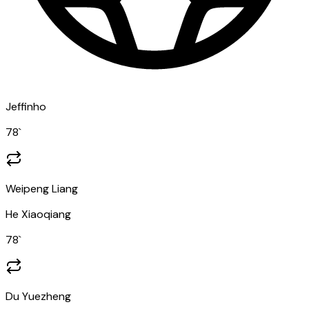
Jeffinho
78
`
Weipeng Liang
He Xiaoqiang
78
`
Du Yuezheng