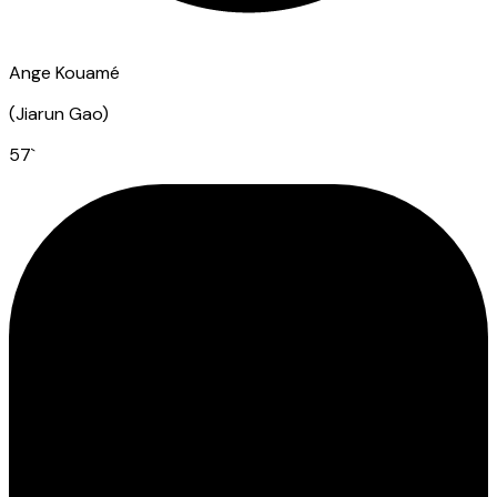
Ange Kouamé
(
Jiarun Gao
)
57
`