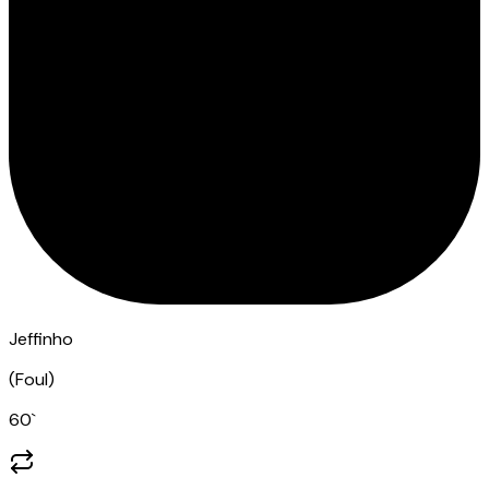
Jeffinho
(
Foul
)
60
`