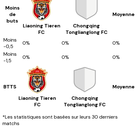
Moins
de
Moyenne
buts
Liaoning Tieren
Chongqing
FC
Tonglianglong FC
Moins
0
%
0
%
0
%
-0,5
Moins
0
%
0
%
0
%
-1,5
BTTS
Moyenne
Liaoning Tieren
Chongqing
FC
Tonglianglong FC
*Les statistiques sont basées sur leurs 30 derniers
matchs