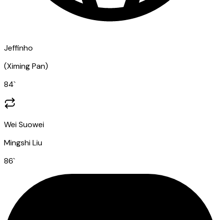
Jeffinho
(
Ximing Pan
)
84
`
Wei Suowei
Mingshi Liu
86
`