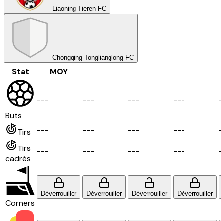
Liaoning Tieren FC
Chongqing Tonglianglong FC
Stat
MOY
-
-
-
-
-
-
-
-
-
-
-
-
Buts
-
-
-
-
-
-
-
-
-
-
-
-
Tirs
Tirs
-
-
-
-
-
-
-
-
-
-
-
-
cadrés
Déverrouiller
Déverrouiller
Déverrouiller
Déverrouiller
Corners