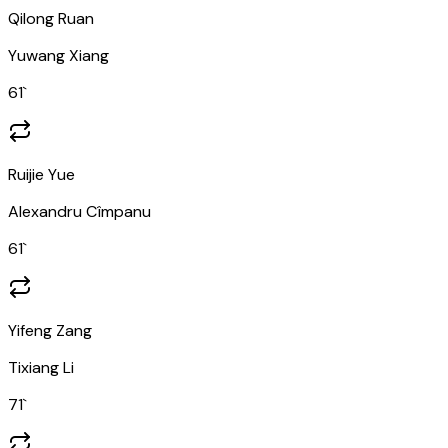
Qilong Ruan
Yuwang Xiang
61
`
Ruijie Yue
Alexandru Cîmpanu
61
`
Yifeng Zang
Tixiang Li
71
`