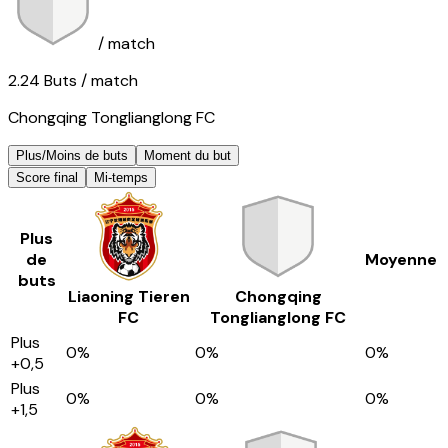
/ match
2.24
Buts
/ match
Chongqing Tonglianglong FC
Plus/Moins de buts
Moment du but
Score final
Mi-temps
Plus
de
Moyenne
buts
Liaoning Tieren
Chongqing
FC
Tonglianglong FC
Plus
0
%
0
%
0
%
+0,5
Plus
0
%
0
%
0
%
+1,5