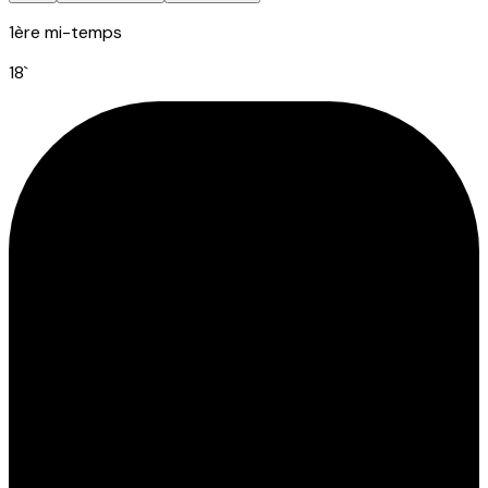
1ère mi-temps
18
`