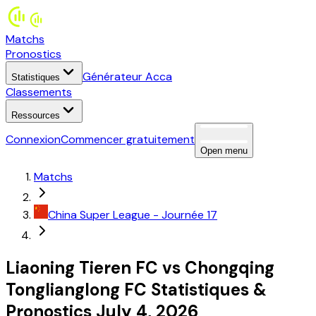
Matchs
Pronostics
Générateur Acca
Statistiques
Classements
Ressources
Connexion
Commencer gratuitement
Open menu
Matchs
China
Super League
- Journée 17
Liaoning Tieren FC
vs
Chongqing
Tonglianglong FC
Statistiques
&
Pronostics
July 4, 2026