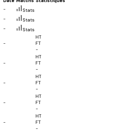
Date
Matchs
Statistiques
-
Stats
-
Stats
-
Stats
HT
-
FT
-
HT
-
FT
-
HT
-
FT
-
HT
-
FT
-
HT
-
FT
-