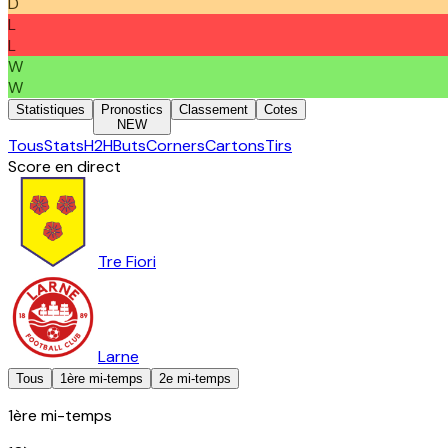
D
L
L
W
W
Statistiques
Pronostics
Classement
Cotes
NEW
Tous
Stats
H2H
Buts
Corners
Cartons
Tirs
Score en direct
Tre Fiori
Larne
Tous
1ère mi-temps
2e mi-temps
1ère mi-temps