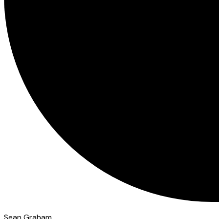
Sean Graham