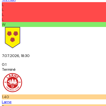
L
L
L
L
W
7.07.2026, 18:30
0
:
1
Terminé
1.40
Larne