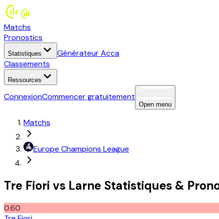
Matchs
Pronostics
Générateur Acca
Statistiques
Classements
Ressources
Connexion
Commencer gratuitement
Open menu
Matchs
Europe
Champions League
Tre Fiori
vs
Larne
Statistiques
&
Prono
0.60
Tre Fiori