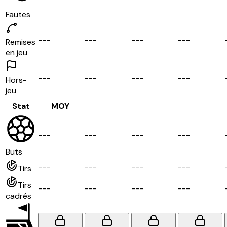
Fautes
-
-
-
-
-
-
-
-
-
-
-
-
Remises
en jeu
-
-
-
-
-
-
-
-
-
-
-
-
Hors-
jeu
Stat
MOY
-
-
-
-
-
-
-
-
-
-
-
-
Buts
-
-
-
-
-
-
-
-
-
-
-
-
Tirs
Tirs
-
-
-
-
-
-
-
-
-
-
-
-
cadrés