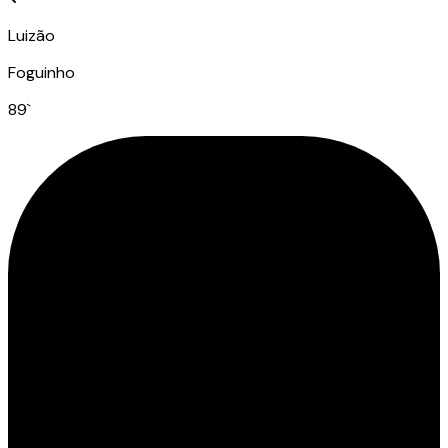
Luizão
Foguinho
89
`