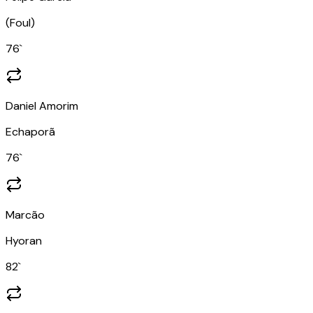
(
Foul
)
76
`
Daniel Amorim
Echaporã
76
`
Marcão
Hyoran
82
`