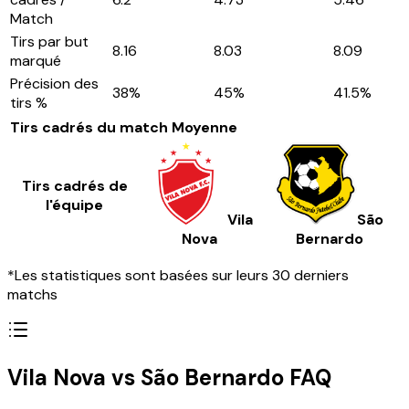
Match
Tirs par but
8.16
8.03
8.09
marqué
Précision des
38
%
45
%
41.5
%
tirs %
Tirs cadrés du match
Moyenne
Tirs cadrés de
l'équipe
Vila
São
Nova
Bernardo
*Les statistiques sont basées sur leurs 30 derniers
matchs
Vila Nova vs São Bernardo FAQ