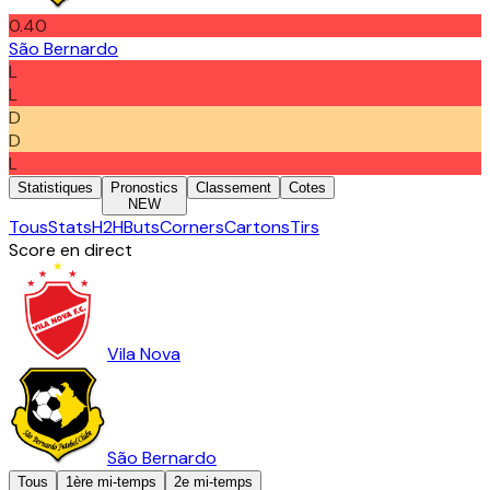
0.40
São Bernardo
L
L
D
D
L
Statistiques
Pronostics
Classement
Cotes
NEW
Tous
Stats
H2H
Buts
Corners
Cartons
Tirs
Score en direct
Vila Nova
São Bernardo
Tous
1ère mi-temps
2e mi-temps