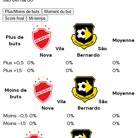
Plus/Moins de buts
Moment du but
Score final
Mi-temps
Plus de
Moyenne
buts
Vila
São
Nova
Bernardo
Plus
+0,5
0
%
0
%
0
%
Plus
+1,5
0
%
0
%
0
%
Moins de
Moyenne
buts
Vila
São
Nova
Bernardo
Moins
-0,5
0
%
0
%
0
%
Moins
-1,5
0
%
0
%
0
%