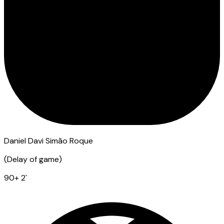
Daniel Davi Simão Roque
(
Delay of game
)
90
+ 2
`