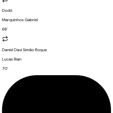
Dodô
Marquinhos Gabriel
68
`
Daniel Davi Simão Roque
Lucas Rian
70
`