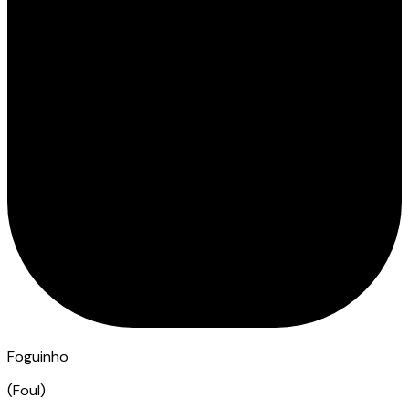
Foguinho
(
Foul
)