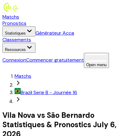
Matchs
Pronostics
Générateur Acca
Statistiques
Classements
Ressources
Connexion
Commencer gratuitement
Open menu
Matchs
Brazil
Serie B
- Journée 16
Vila Nova
vs
São Bernardo
Statistiques
&
Pronostics
July 6,
2026