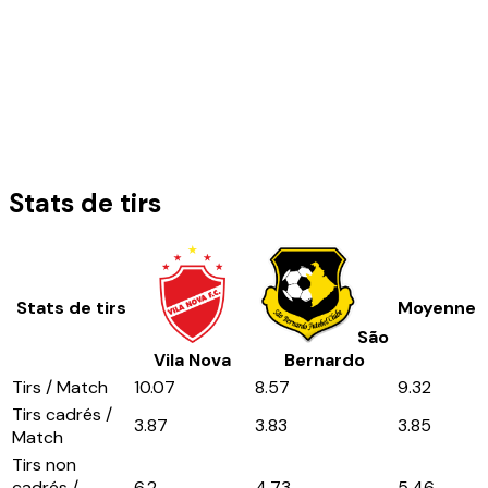
Stats de tirs
Stats de tirs
Moyenne
São
Vila Nova
Bernardo
Tirs / Match
10.07
8.57
9.32
Tirs cadrés /
3.87
3.83
3.85
Match
Tirs non
cadrés /
6.2
4.73
5.46