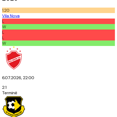
1.20
Vila Nova
L
W
L
L
W
6.07.2026, 22:00
2
:
1
Terminé