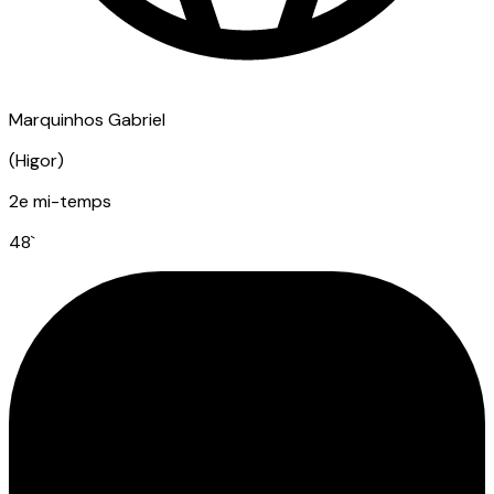
Marquinhos Gabriel
(
Higor
)
2e mi-temps
48
`