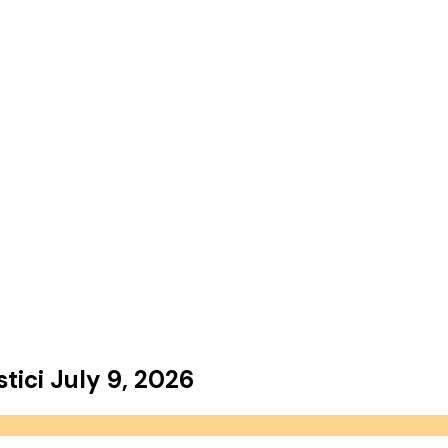
stici
July 9, 2026