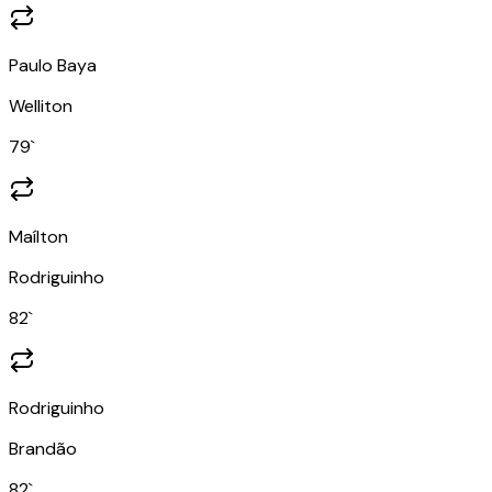
Paulo Baya
Welliton
79
`
Maílton
Rodriguinho
82
`
Rodriguinho
Brandão
82
`