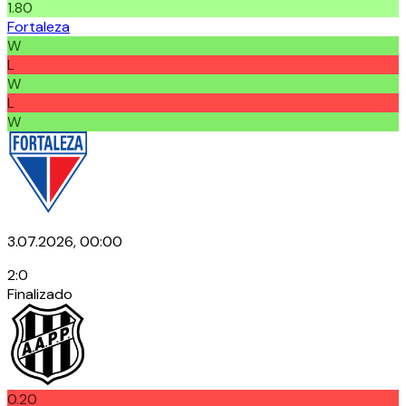
1.80
Fortaleza
W
L
W
L
W
3.07.2026, 00:00
2
:
0
Finalizado
0.20