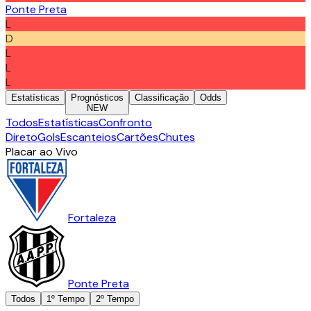
Ponte Preta
L
D
L
L
L
Estatísticas
Prognósticos
Classificação
Odds
NEW
Todos
Estatísticas
Confronto
Direto
Gols
Escanteios
Cartões
Chutes
Placar ao Vivo
Fortaleza
Ponte Preta
Todos
1º Tempo
2º Tempo