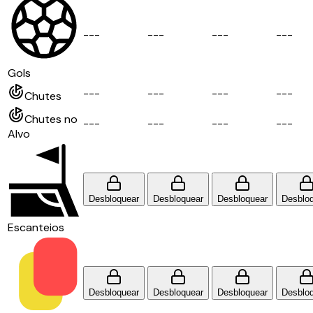
-
-
-
-
-
-
-
-
-
-
-
-
Gols
-
-
-
-
-
-
-
-
-
-
-
-
Chutes
Chutes no
-
-
-
-
-
-
-
-
-
-
-
-
Alvo
Desbloquear
Desbloquear
Desbloquear
Desblo
Escanteios
Desbloquear
Desbloquear
Desbloquear
Desblo