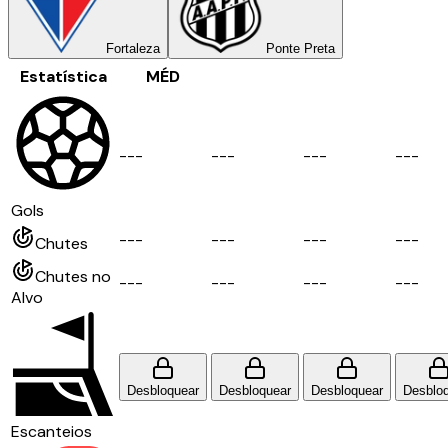
Fortaleza
Ponte Preta
Estatística
MÉD
-
-
-
-
-
-
-
-
-
-
-
-
Gols
-
-
-
-
-
-
-
-
-
-
-
-
Chutes
Chutes no
-
-
-
-
-
-
-
-
-
-
-
-
Alvo
Desbloquear
Desbloquear
Desbloquear
Desblo
Escanteios