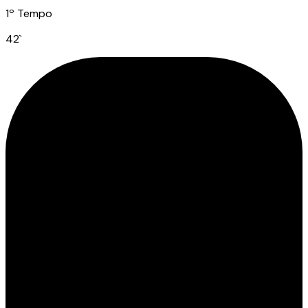
1º Tempo
42
`