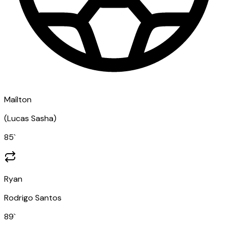
Maílton
(
Lucas Sasha
)
85
`
Ryan
Rodrigo Santos
89
`