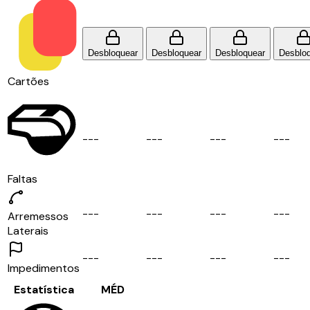
Desbloquear
Desbloquear
Desbloquear
Desblo
Cartões
-
-
-
-
-
-
-
-
-
-
-
-
Faltas
-
-
-
-
-
-
-
-
-
-
-
-
Arremessos
Laterais
-
-
-
-
-
-
-
-
-
-
-
-
Impedimentos
Estatística
MÉD