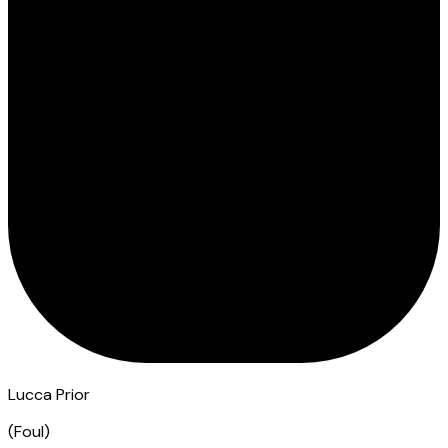
Lucca Prior
(
Foul
)