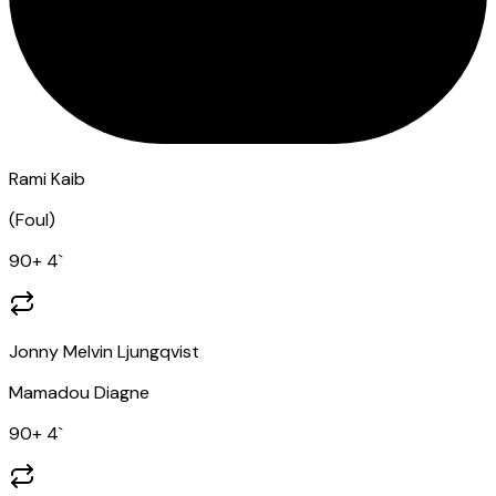
Rami Kaib
(
Foul
)
90
+ 4
`
Jonny Melvin Ljungqvist
Mamadou Diagne
90
+ 4
`