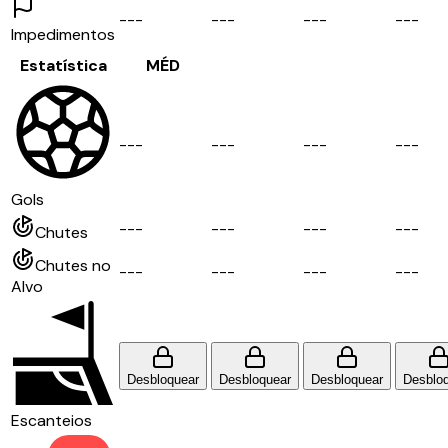
-
-
-
-
-
-
-
-
-
-
-
-
Impedimentos
Estatística
MÉD
-
-
-
-
-
-
-
-
-
-
-
-
Gols
-
-
-
-
-
-
-
-
-
-
-
-
Chutes
Chutes no
-
-
-
-
-
-
-
-
-
-
-
-
Alvo
Desbloquear
Desbloquear
Desbloquear
Desblo
Escanteios