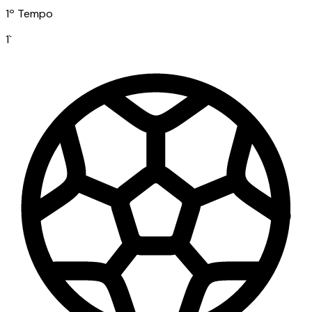
1º Tempo
1
`