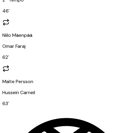
46
`
Niilo Mäenpää
Omar Faraj
62
`
Malte Persson
Hussein Carneil
63
`