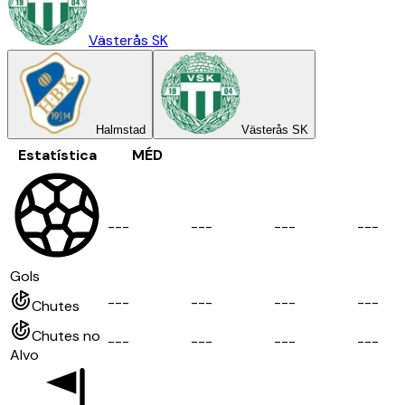
Västerås SK
Halmstad
Västerås SK
Estatística
MÉD
-
-
-
-
-
-
-
-
-
-
-
-
Gols
-
-
-
-
-
-
-
-
-
-
-
-
Chutes
Chutes no
-
-
-
-
-
-
-
-
-
-
-
-
Alvo