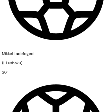
Mikkel Ladefoged
(
I. Lushaku
)
26
`