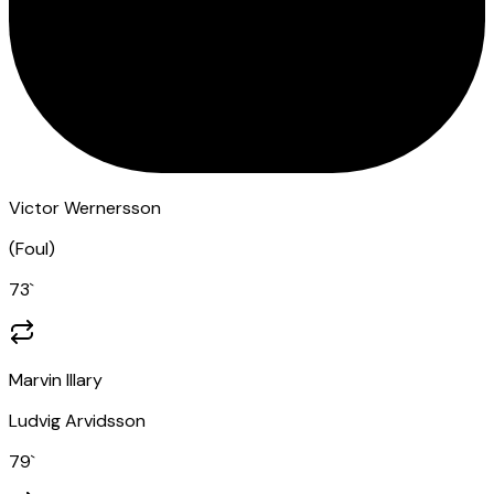
Victor Wernersson
(
Foul
)
73
`
Marvin Illary
Ludvig Arvidsson
79
`