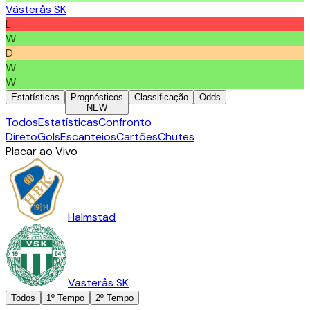
Västerås SK
L
W
D
W
W
Estatísticas
Prognósticos
Classificação
Odds
NEW
Todos
Estatísticas
Confronto
Direto
Gols
Escanteios
Cartões
Chutes
Placar ao Vivo
Halmstad
Västerås SK
Todos
1º Tempo
2º Tempo