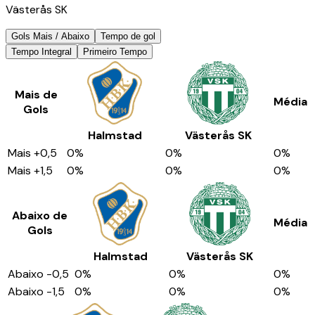
Västerås SK
Gols Mais / Abaixo
Tempo de gol
Tempo Integral
Primeiro Tempo
Mais de
Média
Gols
Halmstad
Västerås SK
Mais
+0,5
0
%
0
%
0
%
Mais
+1,5
0
%
0
%
0
%
Abaixo de
Média
Gols
Halmstad
Västerås SK
Abaixo
-0,5
0
%
0
%
0
%
Abaixo
-1,5
0
%
0
%
0
%