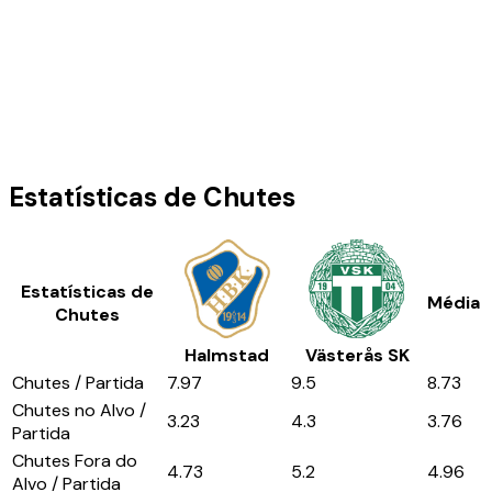
Estatísticas de Chutes
Estatísticas de
Média
Chutes
Halmstad
Västerås SK
Chutes / Partida
7.97
9.5
8.73
Chutes no Alvo /
3.23
4.3
3.76
Partida
Chutes Fora do
4.73
5.2
4.96
Alvo / Partida