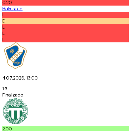
0.20
Halmstad
L
D
L
L
L
4.07.2026, 13:00
1
:
3
Finalizado
2.00