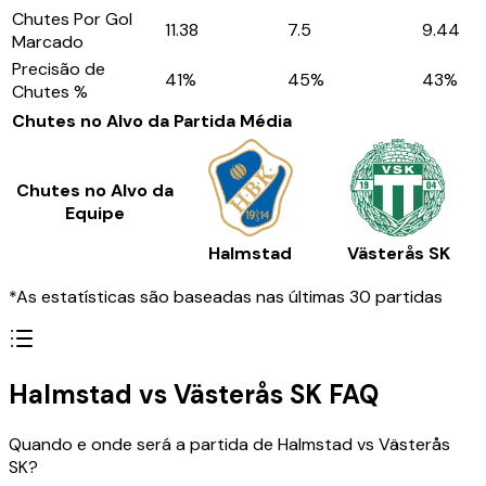
Chutes Por Gol
11.38
7.5
9.44
Marcado
Precisão de
41
%
45
%
43
%
Chutes %
Chutes no Alvo da Partida
Média
Chutes no Alvo da
Equipe
Halmstad
Västerås SK
*As estatísticas são baseadas nas últimas 30 partidas
Halmstad vs Västerås SK FAQ
Quando e onde será a partida de Halmstad vs Västerås
SK?