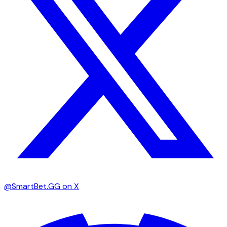
@SmartBet.GG on X