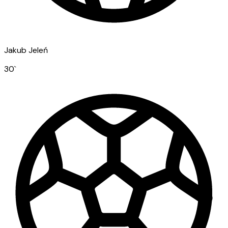
Jakub Jeleń
30
`