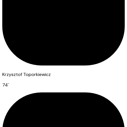
Krzysztof Toporkiewicz
74
`