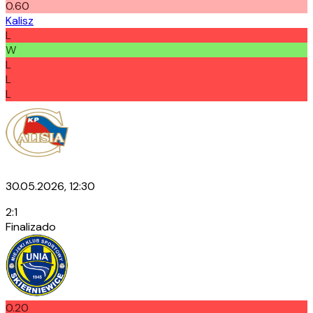
0.60
Kalisz
L
W
L
L
L
30.05.2026, 12:30
2
:
1
Finalizado
0.20