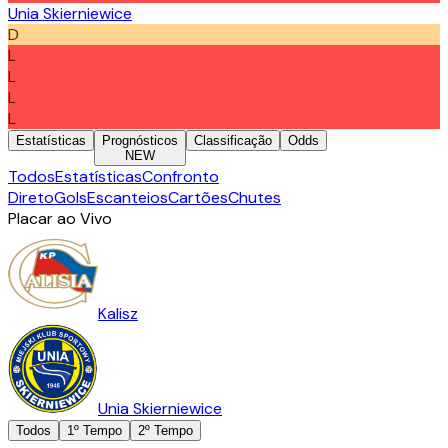
Unia Skierniewice
D
L
L
L
L
Estatísticas
Prognósticos
Classificação
Odds
NEW
Todos
Estatísticas
Confronto
Direto
Gols
Escanteios
Cartões
Chutes
Placar ao Vivo
Kalisz
Unia Skierniewice
Todos
1º Tempo
2º Tempo