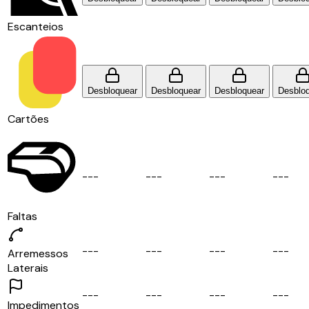
Escanteios
Desbloquear
Desbloquear
Desbloquear
Desblo
Cartões
-
-
-
-
-
-
-
-
-
-
-
-
Faltas
-
-
-
-
-
-
-
-
-
-
-
-
Arremessos
Laterais
-
-
-
-
-
-
-
-
-
-
-
-
Impedimentos