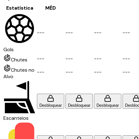
Estatística
MÉD
-
-
-
-
-
-
-
-
-
-
-
-
Gols
-
-
-
-
-
-
-
-
-
-
-
-
Chutes
Chutes no
-
-
-
-
-
-
-
-
-
-
-
-
Alvo
Desbloquear
Desbloquear
Desbloquear
Desblo
Escanteios