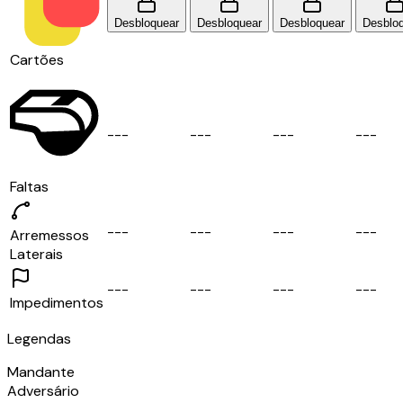
Desbloquear
Desbloquear
Desbloquear
Desblo
Cartões
-
-
-
-
-
-
-
-
-
-
-
-
Faltas
-
-
-
-
-
-
-
-
-
-
-
-
Arremessos
Laterais
-
-
-
-
-
-
-
-
-
-
-
-
Impedimentos
Legendas
Mandante
Adversário