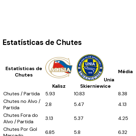
Estatísticas de Chutes
Estatísticas de
Média
Chutes
Unia
Kalisz
Skierniewice
Chutes / Partida
5.93
10.83
8.38
Chutes no Alvo /
2.8
5.47
4.13
Partida
Chutes Fora do
3.13
5.37
4.25
Alvo / Partida
Chutes Por Gol
6.85
5.8
6.32
Marcado