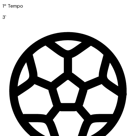
1º Tempo
3
`