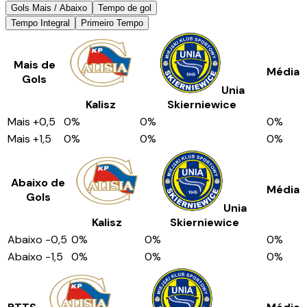
Gols Mais / Abaixo
Tempo de gol
Tempo Integral
Primeiro Tempo
Mais de
Média
Gols
Unia
Kalisz
Skierniewice
Mais
+0,5
0
%
0
%
0
%
Mais
+1,5
0
%
0
%
0
%
Abaixo de
Média
Gols
Unia
Kalisz
Skierniewice
Abaixo
-0,5
0
%
0
%
0
%
Abaixo
-1,5
0
%
0
%
0
%