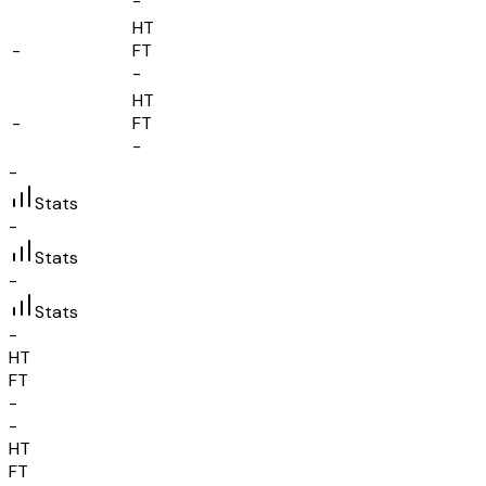
-
HT
-
FT
-
HT
-
FT
-
-
Stats
-
Stats
-
Stats
-
HT
FT
-
-
HT
FT