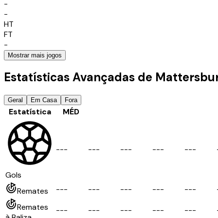
-
-
HT
FT
-
Mostrar mais jogos
Estatísticas Avançadas de Mattersbu
Geral
Em Casa
Fora
Estatística
MÉD
-
-
-
-
-
-
-
-
-
-
-
-
-
-
-
Gols
-
-
-
-
-
-
-
-
-
-
-
-
-
-
-
Remates
Remates
-
-
-
-
-
-
-
-
-
-
-
-
-
-
-
à Baliza