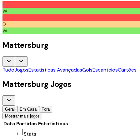
L
W
L
D
W
Mattersburg
Tudo
Jogos
Estatísticas Avançadas
Gols
Escanteios
Cartões
Mattersburg
Jogos
Geral
Em Casa
Fora
Mostrar mais jogos
Data
Partidas
Estatísticas
-
Stats