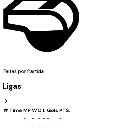
Faltas por Partida
Ligas
#
Time
MP
W
D
L
Gols
PTS.
-
-
-
-
-
-
-
-
-
-
-
-
-
-
-
-
-
-