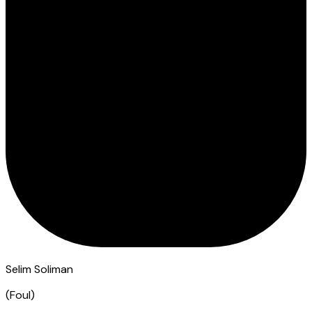
Selim Soliman
(
Foul
)