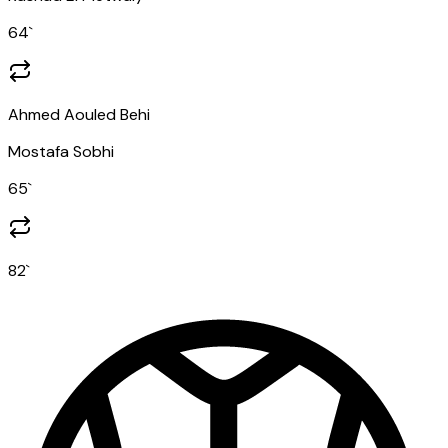
64
`
Ahmed Aouled Behi
Mostafa Sobhi
65
`
82
`