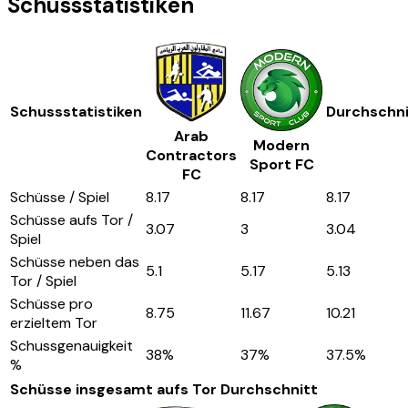
Schussstatistiken
Schussstatistiken
Durchschni
Arab
Modern
Contractors
Sport FC
FC
Schüsse / Spiel
8.17
8.17
8.17
Schüsse aufs Tor /
3.07
3
3.04
Spiel
Schüsse neben das
5.1
5.17
5.13
Tor / Spiel
Schüsse pro
8.75
11.67
10.21
erzieltem Tor
Schussgenauigkeit
38
%
37
%
37.5
%
%
Schüsse insgesamt aufs Tor
Durchschnitt