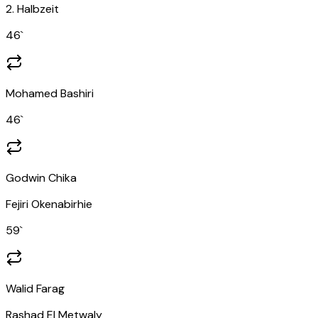
2. Halbzeit
46
`
Mohamed Bashiri
46
`
Godwin Chika
Fejiri Okenabirhie
59
`
Walid Farag
Rashad El Metwaly