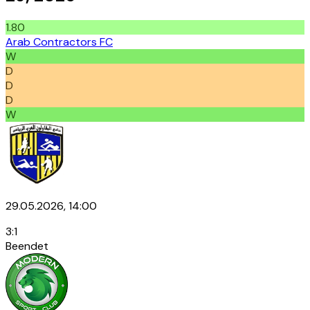
1.80
Arab Contractors FC
W
D
D
D
W
29.05.2026, 14:00
3
:
1
Beendet