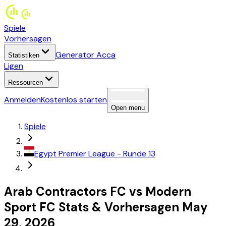
Spiele
Vorhersagen
Generator Acca
Statistiken
Ligen
Ressourcen
Anmelden
Kostenlos starten
Open menu
Spiele
Egypt
Premier League
- Runde 13
Arab Contractors FC
vs
Modern
Sport FC
Stats
&
Vorhersagen
May
29, 2026