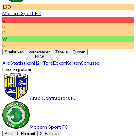
1.20
Modern Sport FC
L
D
D
W
D
Statistiken
Vorhersagen
Tabelle
Quoten
NEW
Alle
Statistiken
H2H
Tore
Ecken
Karten
Schüsse
Live-Ergebnis
Arab Contractors FC
Modern Sport FC
Alle
1. Halbzeit
2. Halbzeit