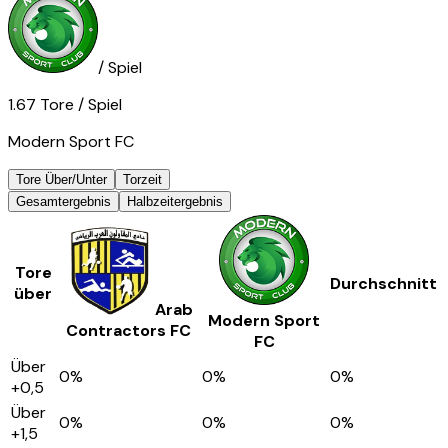
/ Spiel
1.67
Tore
/ Spiel
Modern Sport FC
Tore Über/Unter
Torzeit
Gesamtergebnis
Halbzeitergebnis
Tore
Durchschnitt
über
Arab
Modern Sport
Contractors FC
FC
Über
0
%
0
%
0
%
+0,5
Über
0
%
0
%
0
%
+1,5