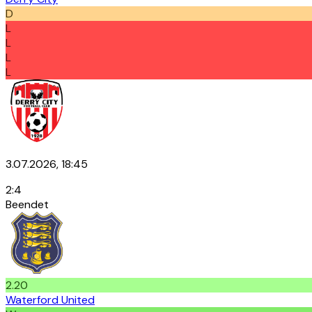
D
L
L
L
L
3.07.2026, 18:45
2
:
4
Beendet
2.20
Waterford United