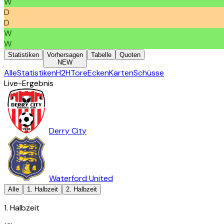
W
D
D
W
W
Statistiken
Vorhersagen
Tabelle
Quoten
NEW
Alle
Statistiken
H2H
Tore
Ecken
Karten
Schüsse
Live-Ergebnis
Derry City
Waterford United
Alle
1. Halbzeit
2. Halbzeit
1. Halbzeit