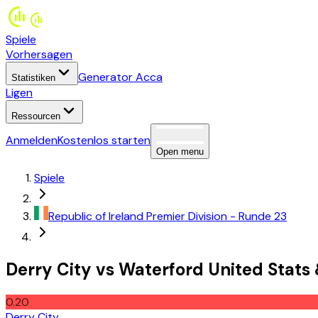
Spiele
Vorhersagen
Generator Acca
Statistiken
Ligen
Ressourcen
Anmelden
Kostenlos starten
Open menu
Spiele
Republic of Ireland
Premier Division
- Runde 23
Derry City
vs
Waterford United
Stats
0.20
Derry City