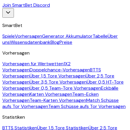
Join SmartBet Discord
SmartBet
Spiele
Vorhersagen
Generator Akkumulator
Tabelle
Über
uns
Wissensdatenbank
Blog
Preise
Vorhersagen
Vorhersagen für Wertwetten
1X2
Vorhersagen
Doppelchance-Vorhersagen
BTTS
Vorhersagen
Über 1,5 Tore Vorhersagen
Über 2,5 Tore
Vorhersagen
Über 3,5 Tore Vorhersagen
Über 0,5 HT-Tore
Vorhersagen
Über 0,5 Team-Tore Vorhersagen
Eckbälle
Vorhersagen
Karten Vorhersagen
Team-Ecken
Vorhersagen
Team-Karten Vorhersagen
Match Schüsse
aufs Tor Vorhersagen
Team Schüsse aufs Tor Vorhersagen
Statistiken
BTTS Statistiken
Über 1,5 Tore Statistiken
Über 2,5 Tore