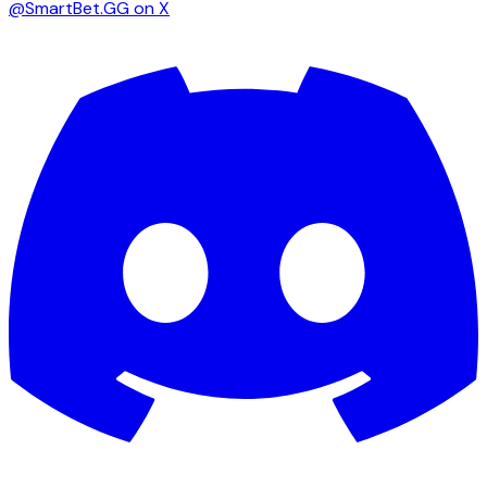
@SmartBet.GG on X