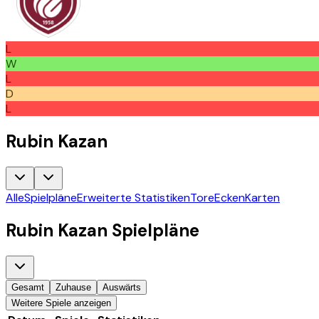
L
W
L
D
L
Rubin Kazan
Alle
Spielpläne
Erweiterte Statistiken
Tore
Ecken
Karten
Rubin Kazan
Spielpläne
Gesamt
Zuhause
Auswärts
Weitere Spiele anzeigen