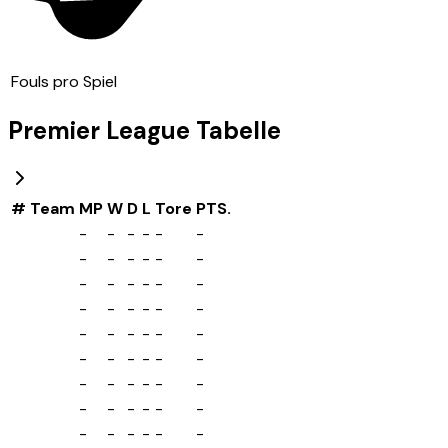
Fouls pro Spiel
Premier League
Tabelle
#
Team
MP
W
D
L
Tore
PTS.
-
-
-
-
-
-
-
-
-
-
-
-
-
-
-
-
-
-
-
-
-
-
-
-
-
-
-
-
-
-
-
-
-
-
-
-
-
-
-
-
-
-
-
-
-
-
-
-
-
-
-
-
-
-