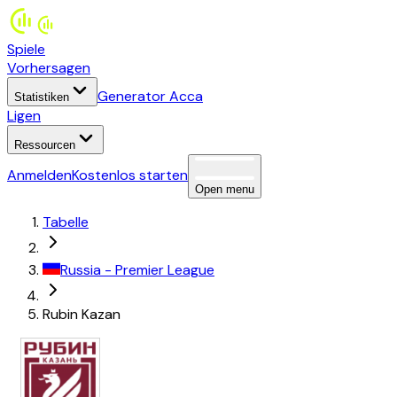
Spiele
Vorhersagen
Generator Acca
Statistiken
Ligen
Ressourcen
Anmelden
Kostenlos starten
Open menu
Tabelle
Russia
-
Premier League
Rubin Kazan