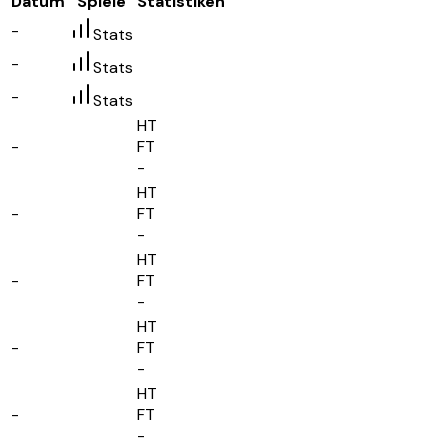
Datum
Spiele
Statistiken
-
Stats
-
Stats
-
Stats
HT
-
FT
-
HT
-
FT
-
HT
-
FT
-
HT
-
FT
-
HT
-
FT
-