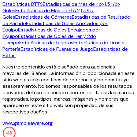
Estadísticas BTTS
Estadísticas de Más de <b>1,5</b>
Goles
Estadísticas de Más de <b>2,5</b>
Goles
Estadísticas de Córneres
Estadísticas de Resultado
de Partido
Estadísticas de Goles Anotados por
Equipo
Estadísticas de Goles Encajados por
Equipo
Estadísticas de Goles del 1er y 2do
Tiempo
Estadísticas de Tarjetas
Estadísticas de Tiros a
Portería
Estadísticas de Fueras de Juego
Estadísticas de
Faltas
Nuestro contenido está diseñado para audiencias
mayores de 18 años. La información proporcionada en este
sitio web es solo con fines de referencia y no constituye
asesoramiento. No somos responsables de los resultados
derivados del uso de nuestro contenido. Todas las marcas
registradas, logotipos, marcas, imágenes y nombres que
aparecen en este sitio web son propiedad de sus
respectivos dueños
www.gambleaware.org