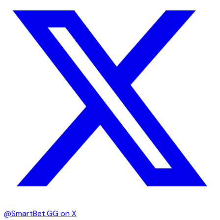
@SmartBet.GG on X