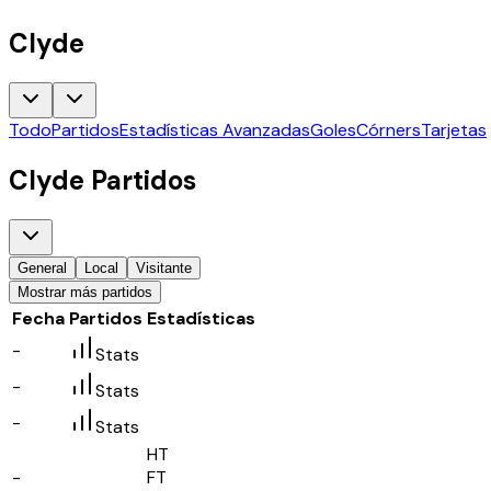
Clyde
Todo
Partidos
Estadísticas Avanzadas
Goles
Córners
Tarjetas
Clyde
Partidos
General
Local
Visitante
Mostrar más partidos
Fecha
Partidos
Estadísticas
-
Stats
-
Stats
-
Stats
HT
-
FT