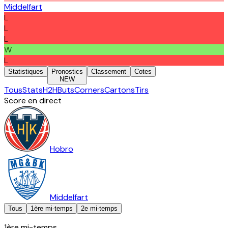
Middelfart
L
L
L
W
L
Statistiques
Pronostics
Classement
Cotes
NEW
Tous
Stats
H2H
Buts
Corners
Cartons
Tirs
Score en direct
Hobro
Middelfart
Tous
1ère mi-temps
2e mi-temps
1ère mi-temps