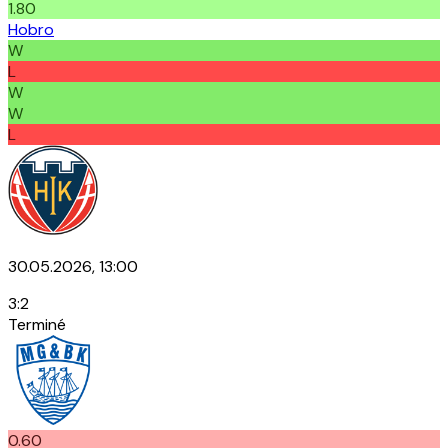
1.80
Hobro
W
L
W
W
L
30.05.2026, 13:00
3
:
2
Terminé
0.60