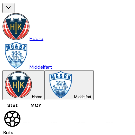
Hobro
Middelfart
Hobro
Middelfart
Stat
MOY
-
-
-
-
-
-
-
-
-
-
-
-
Buts