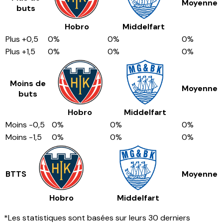
Moyenne
buts
Hobro
Middelfart
Plus
+0,5
0
%
0
%
0
%
Plus
+1,5
0
%
0
%
0
%
Moins de
Moyenne
buts
Hobro
Middelfart
Moins
-0,5
0
%
0
%
0
%
Moins
-1,5
0
%
0
%
0
%
BTTS
Moyenne
Hobro
Middelfart
*Les statistiques sont basées sur leurs 30 derniers