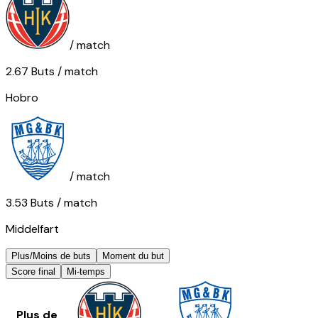
/ match
2.67
Buts
/ match
Hobro
/ match
3.53
Buts
/ match
Middelfart
Plus/Moins de buts
Moment du but
Score final
Mi-temps
Plus de