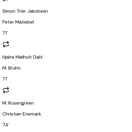
Simon Trier Jakobsen
Peter Matiebel
71
`
Hjalte Mølholt Dahl
M. Bruhn
71
`
M. Rosengreen
Christian Enemark
74
`