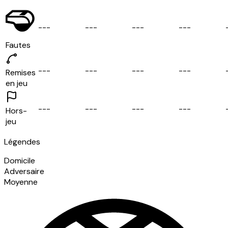
-
-
-
-
-
-
-
-
-
-
-
-
Fautes
-
-
-
-
-
-
-
-
-
-
-
-
Remises
en jeu
-
-
-
-
-
-
-
-
-
-
-
-
Hors-
jeu
Légendes
Domicile
Adversaire
Moyenne