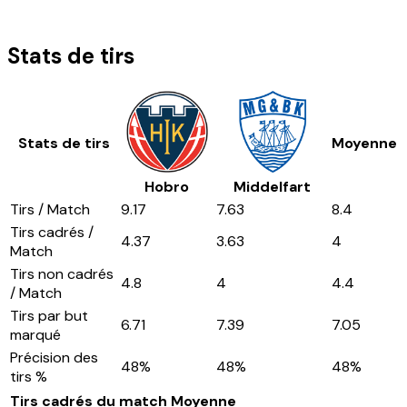
Stats de tirs
Stats de tirs
Moyenne
Hobro
Middelfart
Tirs / Match
9.17
7.63
8.4
Tirs cadrés /
4.37
3.63
4
Match
Tirs non cadrés
4.8
4
4.4
/ Match
Tirs par but
6.71
7.39
7.05
marqué
Précision des
48
%
48
%
48
%
tirs %
Tirs cadrés du match
Moyenne