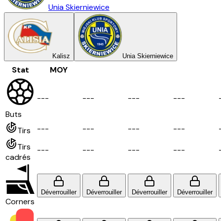
Unia Skierniewice
Kalisz
Unia Skierniewice
Stat
MOY
-
-
-
-
-
-
-
-
-
-
-
-
Buts
-
-
-
-
-
-
-
-
-
-
-
-
Tirs
Tirs
-
-
-
-
-
-
-
-
-
-
-
-
cadrés
Déverrouiller
Déverrouiller
Déverrouiller
Déverrouiller
Corners