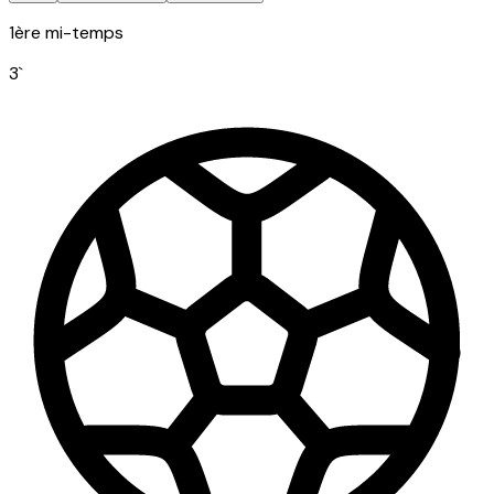
1ère mi-temps
3
`