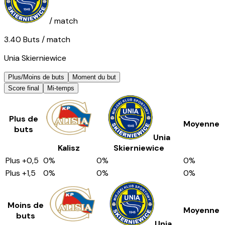
/ match
3.40
Buts
/ match
Unia Skierniewice
Plus/Moins de buts
Moment du but
Score final
Mi-temps
Plus de
Moyenne
buts
Unia
Kalisz
Skierniewice
Plus
+0,5
0
%
0
%
0
%
Plus
+1,5
0
%
0
%
0
%
Moins de
Moyenne
buts
Unia