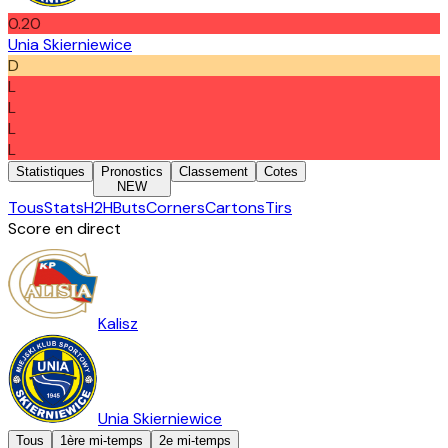
0.20
Unia Skierniewice
D
L
L
L
L
Statistiques
Pronostics
Classement
Cotes
NEW
Tous
Stats
H2H
Buts
Corners
Cartons
Tirs
Score en direct
Kalisz
Unia Skierniewice
Tous
1ère mi-temps
2e mi-temps