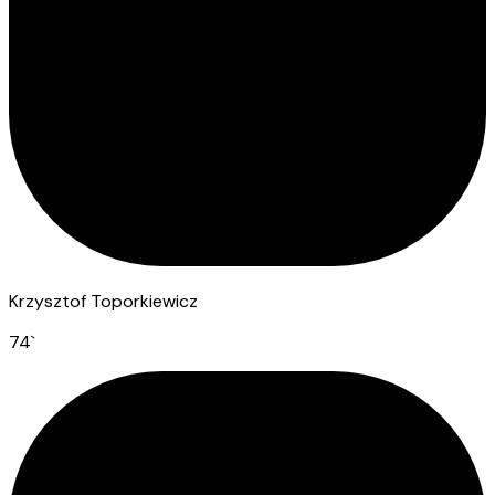
Krzysztof Toporkiewicz
74
`