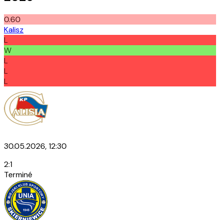
0.60
Kalisz
L
W
L
L
L
30.05.2026, 12:30
2
:
1
Terminé