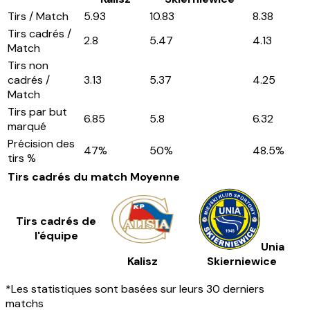
Tirs / Match
5.93
10.83
8.38
Tirs cadrés /
2.8
5.47
4.13
Match
Tirs non
cadrés /
3.13
5.37
4.25
Match
Tirs par but
6.85
5.8
6.32
marqué
Précision des
47
%
50
%
48.5
%
tirs %
Tirs cadrés du match
Moyenne
Tirs cadrés de
l'équipe
Unia
Kalisz
Skierniewice
*Les statistiques sont basées sur leurs 30 derniers
matchs