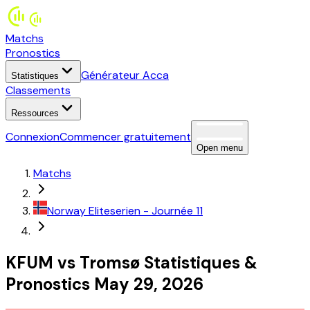
Matchs
Pronostics
Générateur Acca
Statistiques
Classements
Ressources
Connexion
Commencer gratuitement
Open menu
Matchs
Norway
Eliteserien
- Journée 11
KFUM
vs
Tromsø
Statistiques
&
Pronostics
May 29, 2026