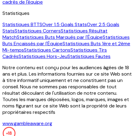
cadrés de l'équipe
Statistiques
Statistiques BTTS
Over 1.5 Goals Stats
Over 2.5 Goals
Stats
Statistiques Corners
Statistiques Résultat
Match
Statistiques Buts Marqués par l'Équipe
Statistiques
Buts Encaissés par l'Équipe
Statistiques Buts 1ère et 2ème
Mi-temps
Statistiques Cartons
Statistiques Tirs
Cadrés
Statistiques Hors-Jeu
Statistiques Fautes
Notre contenu est conçu pour les audiences âgées de 18
ans et plus. Les informations fournies sur ce site Web sont
à titre informatif uniquement et ne constituent pas un
conseil. Nous ne sommes pas responsables de tout
résultat découlant de l'utilisation de notre contenu.
Toutes les marques déposées, logos, marques, images et
noms figurant sur ce site Web sont la propriété de leurs
propriétaires respectifs
www.gambleaware.org