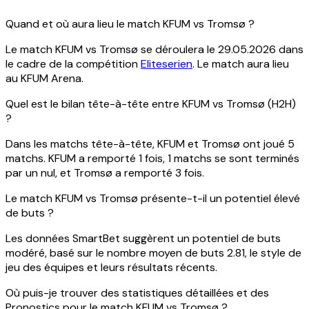
Quand et où aura lieu le match KFUM vs Tromsø ?
Le match KFUM vs Tromsø se déroulera le 29.05.2026 dans
le cadre de la compétition
Eliteserien
. Le match aura lieu
au KFUM Arena.
Quel est le bilan tête-à-tête entre KFUM vs Tromsø (H2H)
?
Dans les matchs tête-à-tête, KFUM et Tromsø ont joué 5
matchs. KFUM a remporté 1 fois, 1 matchs se sont terminés
par un nul, et Tromsø a remporté 3 fois.
Le match KFUM vs Tromsø présente-t-il un potentiel élevé
de buts ?
Les données SmartBet suggèrent un potentiel de buts
modéré, basé sur le nombre moyen de buts 2.81, le style de
jeu des équipes et leurs résultats récents.
Où puis-je trouver des statistiques détaillées et des
Pronostics pour le match KFUM vs Tromsø ?