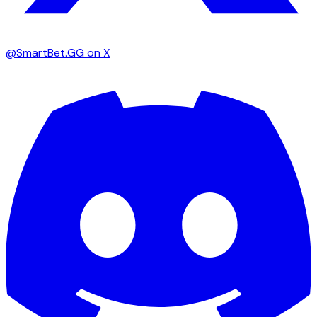
@SmartBet.GG on X