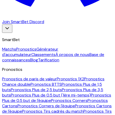
Join SmartBet Discord
SmartBet
Matchs
Pronostics
Générateur
d'accumulateur
Classements
À propos de nous
Base de
connaissances
Blog
Tarification
Pronostics
Pronostics de paris de valeur
Pronostics 1X2
Pronostics
Chance double
Pronostics BTTS
Pronostics Plus de 1,5
buts
Pronostics Plus de 2,5 buts
Pronostics Plus de 3,5
buts
Pronostics Plus de 0.5 but (1ère mi-temps)
Pronostics
Plus de 0.5 but de l'équipe
Pronostics Corners
Pronostics
Cartons
Pronostics Corners de l'équipe
Pronostics Cartons
de l'équipe
Pronostics Tirs cadrés du match
Pronostics Tirs