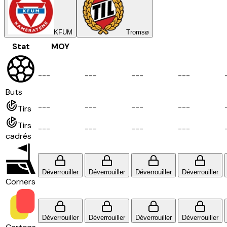
KFUM
Tromsø
Stat
MOY
-
-
-
-
-
-
-
-
-
-
-
-
Buts
-
-
-
-
-
-
-
-
-
-
-
-
Tirs
Tirs
-
-
-
-
-
-
-
-
-
-
-
-
cadrés
Déverrouiller
Déverrouiller
Déverrouiller
Déverrouiller
Corners
Déverrouiller
Déverrouiller
Déverrouiller
Déverrouiller