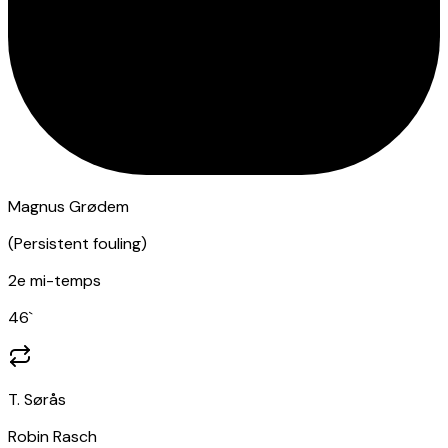
Magnus Grødem
(
Persistent fouling
)
2e mi-temps
46
`
T. Sørås
Robin Rasch