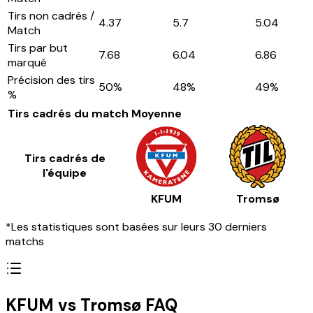
Tirs non cadrés /
4.37
5.7
5.04
Match
Tirs par but
7.68
6.04
6.86
marqué
Précision des tirs
50
%
48
%
49
%
%
Tirs cadrés du match
Moyenne
Tirs cadrés de
l'équipe
KFUM
Tromsø
*Les statistiques sont basées sur leurs 30 derniers
matchs
KFUM vs Tromsø FAQ