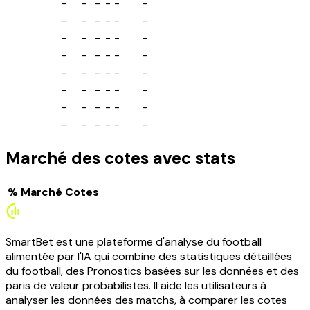
-
-
-
-
-
-
-
-
-
-
-
-
-
-
-
-
-
-
-
-
-
-
-
-
-
-
-
-
-
-
-
-
-
-
-
-
-
-
-
-
-
-
-
-
-
-
-
-
Marché des cotes avec stats
%
Marché
Cotes
SmartBet est une plateforme d'analyse du football
alimentée par l'IA qui combine des statistiques détaillées
du football, des Pronostics basées sur les données et des
paris de valeur probabilistes. Il aide les utilisateurs à
analyser les données des matchs, à comparer les cotes