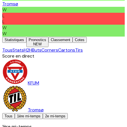
Tromsø
W
L
L
W
W
Statistiques
Pronostics
Classement
Cotes
NEW
Tous
Stats
H2H
Buts
Corners
Cartons
Tirs
Score en direct
KFUM
Tromsø
Tous
1ère mi-temps
2e mi-temps
1ère mi-temps