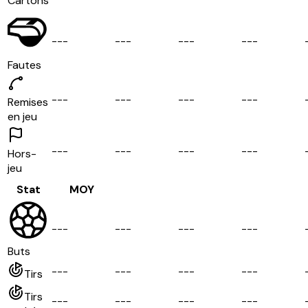
Cartons
-
-
-
-
-
-
-
-
-
-
-
-
Fautes
-
-
-
-
-
-
-
-
-
-
-
-
Remises
en jeu
-
-
-
-
-
-
-
-
-
-
-
-
Hors-
jeu
Stat
MOY
-
-
-
-
-
-
-
-
-
-
-
-
Buts
-
-
-
-
-
-
-
-
-
-
-
-
Tirs
Tirs
-
-
-
-
-
-
-
-
-
-
-
-