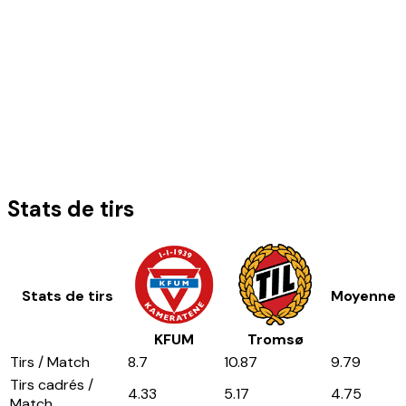
Stats de tirs
Stats de tirs
Moyenne
KFUM
Tromsø
Tirs / Match
8.7
10.87
9.79
Tirs cadrés /
4.33
5.17
4.75
Match