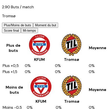
2.90
Buts
/ match
Tromsø
Plus/Moins de buts
Moment du but
Score final
Mi-temps
Plus de
Moyenne
buts
KFUM
Tromsø
Plus
+0,5
0
%
0
%
0
%
Plus
+1,5
0
%
0
%
0
%
Moins de
Moyenne
buts
KFUM
Tromsø
Moins
-0,5
0
%
0
%
0
%