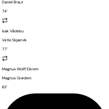
Daniel Braut
74
`
Isak Vådebu
Vetle Skjærvik
77
`
Magnus Wolff Eikrem
Magnus Grødem
83
`