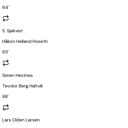
64
`
S. Sjøkvist
Håkon Helland Hoseth
65
`
Simen Hestnes
Teodor Berg Haltvik
68
`
Lars Olden Larsen