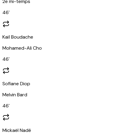
2e mi-temps
46
`
Kaïl Boudache
Mohamed-Ali Cho
46
`
Sofiane Diop
Melvin Bard
46
`
Mickaël Nadé