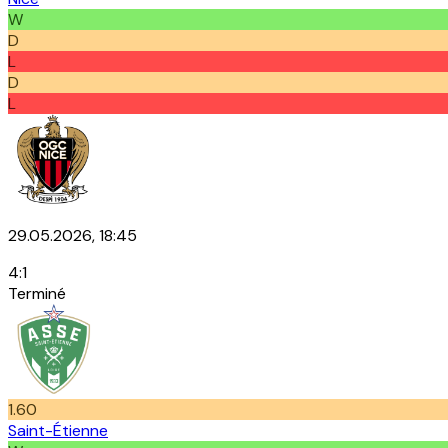
W
D
L
D
L
29.05.2026, 18:45
4
:
1
Terminé
1.60
Saint-Étienne