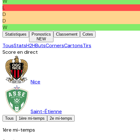
W
L
D
D
W
Statistiques
Pronostics
Classement
Cotes
NEW
Tous
Stats
H2H
Buts
Corners
Cartons
Tirs
Score en direct
Nice
Saint-Étienne
Tous
1ère mi-temps
2e mi-temps
1ère mi-temps