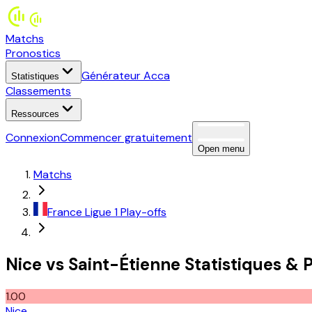
Matchs
Pronostics
Générateur Acca
Statistiques
Classements
Ressources
Connexion
Commencer gratuitement
Open menu
Matchs
France
Ligue 1 Play-offs
Nice
vs
Saint-Étienne
Statistiques
&
P
1.00
Nice