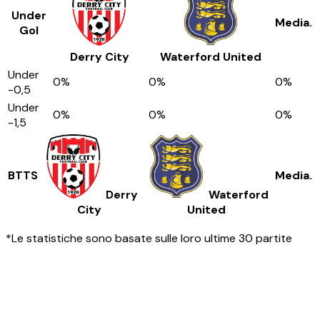
Under
Media.
Gol
Derry City
Waterford United
Under
0
%
0
%
0
%
-0,5
Under
0
%
0
%
0
%
-1,5
BTTS
Media.
Derry
Waterford
City
United
*Le statistiche sono basate sulle loro ultime 30 partite