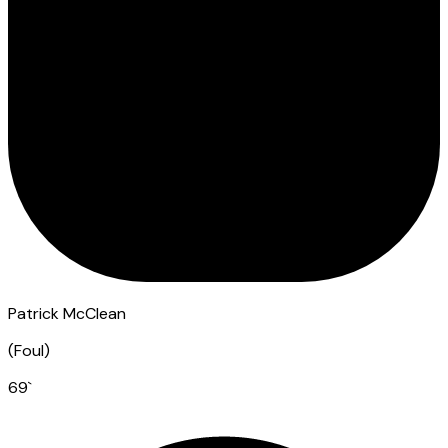
Patrick McClean
(
Foul
)
69
`