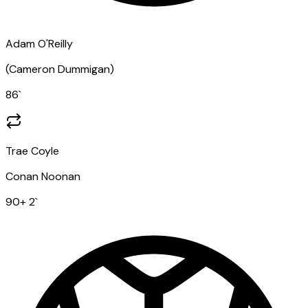
Adam O'Reilly
(
Cameron Dummigan
)
86
`
Trae Coyle
Conan Noonan
90
+ 2
`