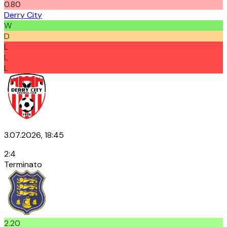
0.80
Derry City
W
D
L
L
L
3.07.2026, 18:45
2
:
4
Terminato
2.20