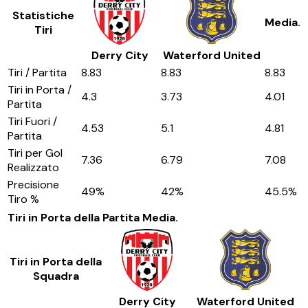
Statistiche
Media.
Tiri
Derry City
Waterford United
Tiri / Partita
8.83
8.83
8.83
Tiri in Porta /
4.3
3.73
4.01
Partita
Tiri Fuori /
4.53
5.1
4.81
Partita
Tiri per Gol
7.36
6.79
7.08
Realizzato
Precisione
49
%
42
%
45.5
%
Tiro %
Tiri in Porta della Partita
Media.
Tiri in Porta della
Squadra
Derry City
Waterford United