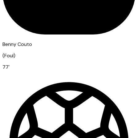
Benny Couto
(
Foul
)
77
`