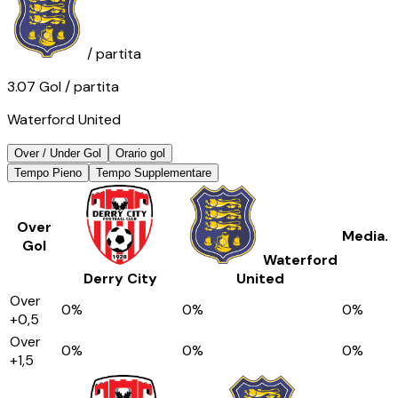
/ partita
3.07
Gol
/ partita
Waterford United
Over / Under Gol
Orario gol
Tempo Pieno
Tempo Supplementare
Over
Media.
Gol
Waterford
Derry City
United
Over
0
%
0
%
0
%
+0,5
Over
0
%
0
%
0
%
+1,5