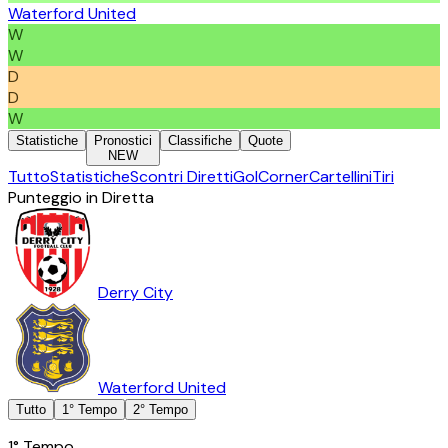
Waterford United
W
W
D
D
W
Statistiche
Pronostici
Classifiche
Quote
NEW
Tutto
Statistiche
Scontri Diretti
Gol
Corner
Cartellini
Tiri
Punteggio in Diretta
Derry City
Waterford United
Tutto
1° Tempo
2° Tempo
1° Tempo