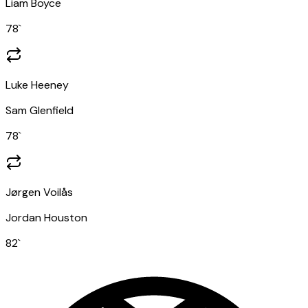
Liam Boyce
78
`
Luke Heeney
Sam Glenfield
78
`
Jørgen Voilås
Jordan Houston
82
`