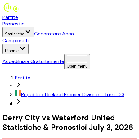
Partite
Pronostici
Generatore Acca
Statistiche
Campionati
Risorse
Accedi
Inizia Gratuitamente
Open menu
Partite
Republic of Ireland
Premier Division
- Turno 23
Derry City
vs
Waterford United
Statistiche
&
Pronostici
July 3, 2026