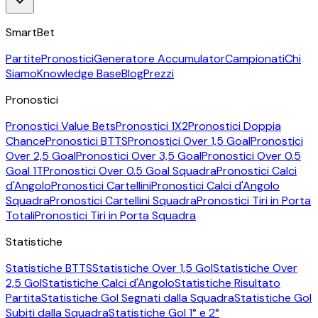
SmartBet
Partite
Pronostici
Generatore Accumulator
Campionati
Chi
Siamo
Knowledge Base
Blog
Prezzi
Pronostici
Pronostici Value Bets
Pronostici 1X2
Pronostici Doppia
Chance
Pronostici BTTS
Pronostici Over 1,5 Goal
Pronostici
Over 2,5 Goal
Pronostici Over 3,5 Goal
Pronostici Over 0.5
Goal 1T
Pronostici Over 0.5 Goal Squadra
Pronostici Calci
d'Angolo
Pronostici Cartellini
Pronostici Calci d'Angolo
Squadra
Pronostici Cartellini Squadra
Pronostici Tiri in Porta
Totali
Pronostici Tiri in Porta Squadra
Statistiche
Statistiche BTTS
Statistiche Over 1,5 Gol
Statistiche Over
2,5 Gol
Statistiche Calci d'Angolo
Statistiche Risultato
Partita
Statistiche Gol Segnati dalla Squadra
Statistiche Gol
Subiti dalla Squadra
Statistiche Gol 1° e 2°