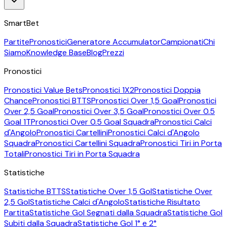
SmartBet
Partite
Pronostici
Generatore Accumulator
Campionati
Chi
Siamo
Knowledge Base
Blog
Prezzi
Pronostici
Pronostici Value Bets
Pronostici 1X2
Pronostici Doppia
Chance
Pronostici BTTS
Pronostici Over 1,5 Goal
Pronostici
Over 2,5 Goal
Pronostici Over 3,5 Goal
Pronostici Over 0.5
Goal 1T
Pronostici Over 0.5 Goal Squadra
Pronostici Calci
d'Angolo
Pronostici Cartellini
Pronostici Calci d'Angolo
Squadra
Pronostici Cartellini Squadra
Pronostici Tiri in Porta
Totali
Pronostici Tiri in Porta Squadra
Statistiche
Statistiche BTTS
Statistiche Over 1,5 Gol
Statistiche Over
2,5 Gol
Statistiche Calci d'Angolo
Statistiche Risultato
Partita
Statistiche Gol Segnati dalla Squadra
Statistiche Gol
Subiti dalla Squadra
Statistiche Gol 1° e 2°