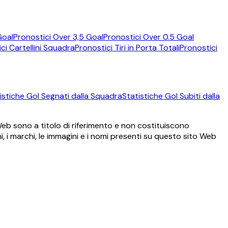
Goal
Pronostici Over 3,5 Goal
Pronostici Over 0.5 Goal
ci Cartellini Squadra
Pronostici Tiri in Porta Totali
Pronostici
istiche Gol Segnati dalla Squadra
Statistiche Gol Subiti dalla
Web sono a titolo di riferimento e non costituiscono
ghi, i marchi, le immagini e i nomi presenti su questo sito Web