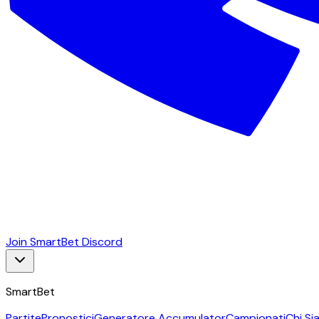
Join SmartBet Discord
SmartBet
Partite
Pronostici
Generatore Accumulator
Campionati
Chi S