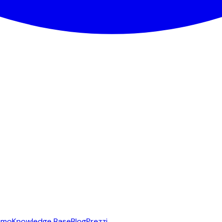
iamo
Knowledge Base
Blog
Prezzi