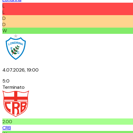
L
L
D
D
W
4.07.2026, 19:00
5
:
0
Terminato
2.00
CRB