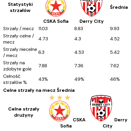
Statystyki
Średnia
strzałów
CSKA Sofia
Derry City
Strzały / mecz
11.03
8.83
9.93
Strzały celne /
4.73
4.3
4.52
mecz
Strzały niecelne
6.3
4.53
5.42
/ mecz
Strzały na
7.88
7.36
7.62
zdobyte gole
Celność
43
%
49
%
46
%
strzałów %
Celne strzały na mecz
Średnia
Celne strzały
drużyny
CSKA
Derry
Sofia
City