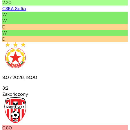
2.20
CSKA Sofia
W
W
D
W
D
9.07.2026, 18:00
3
:
2
Zakończony
0.80