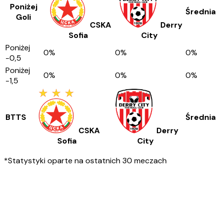
Poniżej
Średnia
Goli
CSKA
Derry
Sofia
City
Poniżej
0
%
0
%
0
%
-0,5
Poniżej
0
%
0
%
0
%
-1,5
BTTS
Średnia
CSKA
Derry
Sofia
City
*Statystyki oparte na ostatnich 30 meczach