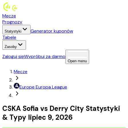
Mecze
Prognozy
Generator kuponów
Statystyki
Tabele
Zasoby
Zaloguj się
Wypróbuj za darmo
Open menu
Mecze
Europe
Europa League
CSKA Sofia
vs
Derry City
Statystyki
&
Typy
lipiec 9, 2026