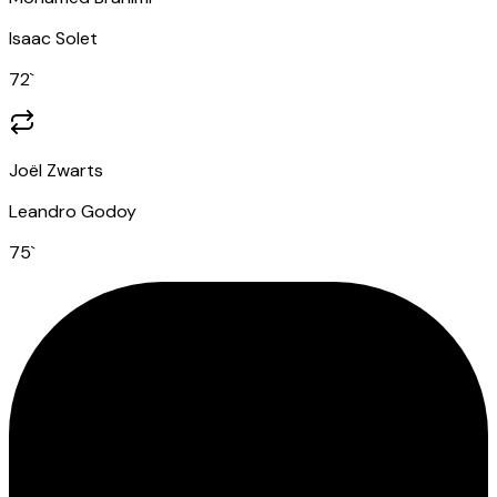
Isaac Solet
72
`
Joël Zwarts
Leandro Godoy
75
`