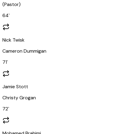
(
Pastor
)
64
`
Nick Twisk
Cameron Dummigan
71
`
Jamie Stott
Christy Grogan
72
`
Mohamed Brahimi