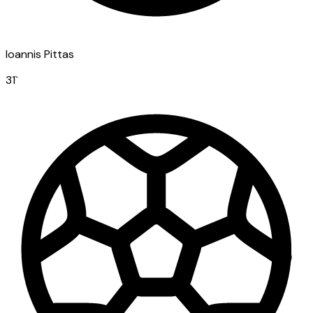
Ioannis Pittas
31
`