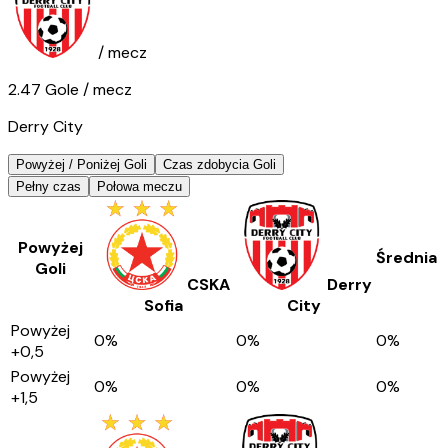
/ mecz
2.47
Gole
/ mecz
Derry City
Powyżej / Poniżej Goli
Czas zdobycia Goli
Pełny czas
Połowa meczu
Powyżej
Średnia
Goli
CSKA
Derry
Sofia
City
Powyżej
0
%
0
%
0
%
+0,5
Powyżej
0
%
0
%
0
%
+1,5