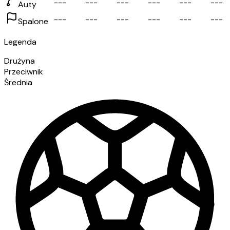
-
-
-
-
-
-
-
-
-
-
-
-
-
-
-
-
-
-
Auty
-
-
-
-
-
-
-
-
-
-
-
-
-
-
-
-
-
-
Spalone
Legenda
Drużyna
Przeciwnik
Średnia