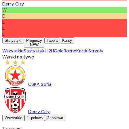
Derry City
W
D
L
L
L
Statystyki
Prognozy
Tabela
Kursy
NEW
Wszystkie
Statystyki
H2H
Gole
Rożne
Kartki
Strzały
Wyniki na żywo
CSKA Sofia
Derry City
Wszystkie
1. połowa
2. połowa
1. połowa