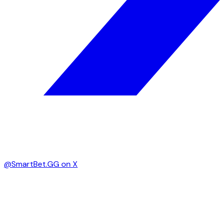
@SmartBet.GG on X