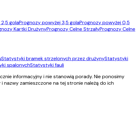
2,5 gola
Prognozy powyżej 3,5 gola
Prognozy powyżej 0,5
gnozy Kartki Drużyny
Prognozy Celne Strzały
Prognozy Celne
u
Statystyki bramek strzelonych przez drużyny
Statystyki
yki spalonych
Statystyki fauli
cznie informacyjny i nie stanowią porady. Nie ponosimy
 i nazwy zamieszczone na tej stronie należą do ich