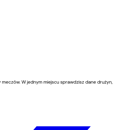
izy meczów. W jednym miejscu sprawdzisz dane drużyn,