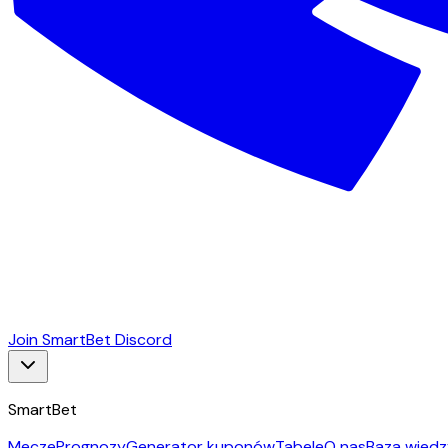
Join SmartBet Discord
SmartBet
Mecze
Prognozy
Generator kuponów
Tabele
O nas
Baza wiedz