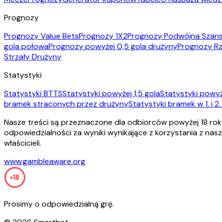
Prognozy
Prognozy Value Bets
Prognozy 1X2
Prognozy Podwójna Szan
gola połowa
Prognozy powyżej 0,5 gola drużyny
Prognozy R
Strzały Drużyny
Statystyki
Statystyki BTTS
Statystyki powyżej 1,5 gola
Statystyki powyż
bramek straconych przez drużyny
Statystyki bramek w 1. i 2
Nasze treści są przeznaczone dla odbiorców powyżej 18 roku 
odpowiedzialności za wyniki wynikające z korzystania z nasz
właścicieli.
www.gambleaware.org
Prosimy o odpowiedzialną grę.