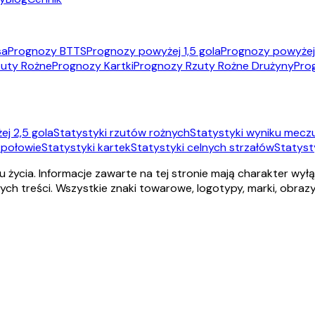
sa
Prognozy BTTS
Prognozy powyżej 1,5 gola
Prognozy powyżej 
zuty Rożne
Prognozy Kartki
Prognozy Rzuty Rożne Drużyny
Pro
ej 2,5 gola
Statystyki rzutów rożnych
Statystyki wyniku mecz
. połowie
Statystyki kartek
Statystyki celnych strzałów
Statyst
życia. Informacje zawarte na tej stronie mają charakter wyłą
ych treści. Wszystkie znaki towarowe, logotypy, marki, obrazy