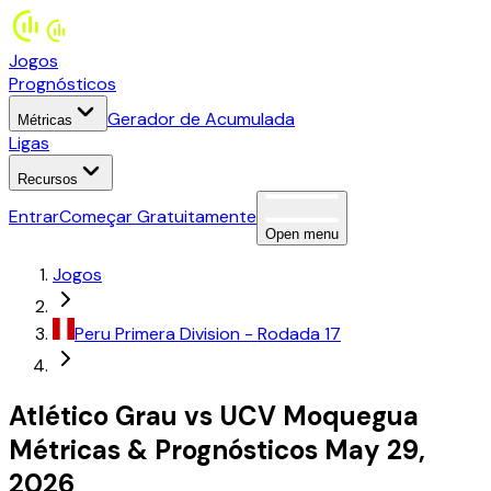
Jogos
Prognósticos
Gerador de Acumulada
Métricas
Ligas
Recursos
Entrar
Começar Gratuitamente
Open menu
Jogos
Peru
Primera Division
- Rodada 17
Atlético Grau
vs
UCV Moquegua
Métricas
&
Prognósticos
May 29,
2026