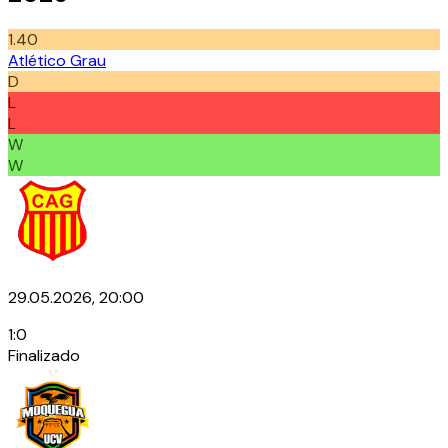
1.40
Atlético Grau
D
L
L
W
W
29.05.2026, 20:00
1
:
0
Finalizado