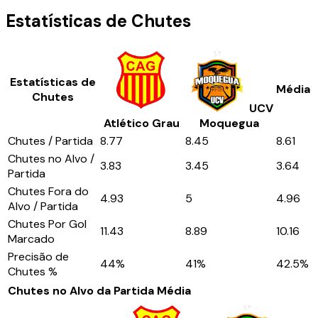
Estatísticas de Chutes
Estatísticas de
Média
Chutes
UCV
Atlético Grau
Moquegua
Chutes / Partida
8.77
8.45
8.61
Chutes no Alvo /
3.83
3.45
3.64
Partida
Chutes Fora do
4.93
5
4.96
Alvo / Partida
Chutes Por Gol
11.43
8.89
10.16
Marcado
Precisão de
44
%
41
%
42.5
%
Chutes %
Chutes no Alvo da Partida
Média