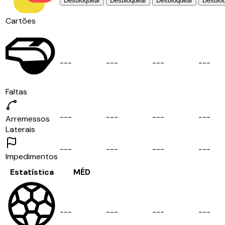
Desbloquear
Desbloquear
Desbloquear
Desblo
Cartões
-
-
-
-
-
-
-
-
-
-
-
-
Faltas
-
-
-
-
-
-
-
-
-
-
-
-
Arremessos
Laterais
-
-
-
-
-
-
-
-
-
-
-
-
Impedimentos
Estatística
MÉD
-
-
-
-
-
-
-
-
-
-
-
-