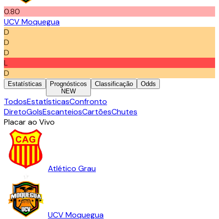
0.80
UCV Moquegua
D
D
D
L
D
Estatísticas
Prognósticos
Classificação
Odds
NEW
Todos
Estatísticas
Confronto
Direto
Gols
Escanteios
Cartões
Chutes
Placar ao Vivo
Atlético Grau
UCV Moquegua