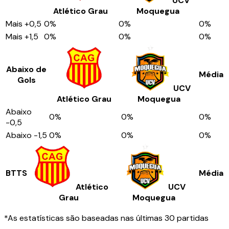
UCV
Atlético Grau
Moquegua
Mais
+0,5
0
%
0
%
0
%
Mais
+1,5
0
%
0
%
0
%
Abaixo de
Média
Gols
UCV
Atlético Grau
Moquegua
Abaixo
0
%
0
%
0
%
-0,5
Abaixo
-1,5
0
%
0
%
0
%
BTTS
Média
Atlético
UCV
Grau
Moquegua
*As estatísticas são baseadas nas últimas 30 partidas