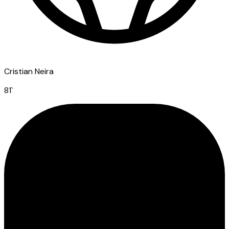
Cristian Neira
81
`