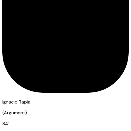
Ignacio Tapia
(
Argument
)
84
`