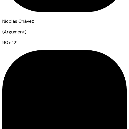
Nicolás Chávez
(
Argument
)
90
+ 12
`