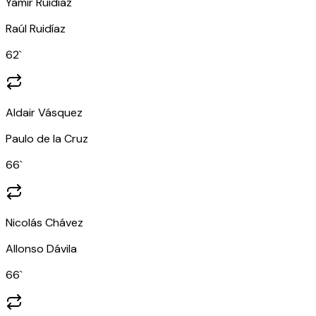
Yamir Ruidíaz
Raúl Ruidíaz
62
`
Aldair Vásquez
Paulo de la Cruz
66
`
Nicolás Chávez
Allonso Dávila
66
`