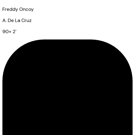
Freddy Oncoy
A. De La Cruz
90
+ 2
`