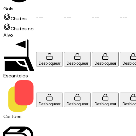
Gols
-
-
-
-
-
-
-
-
-
-
-
-
Chutes
Chutes no
-
-
-
-
-
-
-
-
-
-
-
-
Alvo
Desbloquear
Desbloquear
Desbloquear
Desblo
Escanteios
Desbloquear
Desbloquear
Desbloquear
Desblo
Cartões