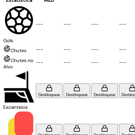
Estatística
MÉD
-
-
-
-
-
-
-
-
-
-
-
-
Gols
-
-
-
-
-
-
-
-
-
-
-
-
Chutes
Chutes no
-
-
-
-
-
-
-
-
-
-
-
-
Alvo
Desbloquear
Desbloquear
Desbloquear
Desblo
Escanteios