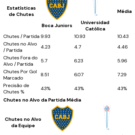
Estatísticas
Média
de Chutes
Universidad
Boca Juniors
Católica
Chutes / Partida
9.93
10.93
10.43
Chutes no Alvo
4.23
4.7
4.46
/ Partida
Chutes Fora do
5.7
6.23
5.96
Alvo / Partida
Chutes Por Gol
8.51
6.07
7.29
Marcado
Precisão de
43
%
43
%
43
%
Chutes %
Chutes no Alvo da Partida
Média
Chutes no Alvo
da Equipe