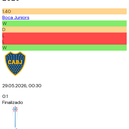
1.40
Boca Juniors
W
D
L
L
W
29.05.2026, 00:30
0
:
1
Finalizado