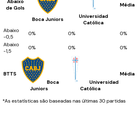
Abaixo
Média
de Gols
Universidad
Boca Juniors
Católica
Abaixo
0
%
0
%
0
%
-0,5
Abaixo
0
%
0
%
0
%
-1,5
BTTS
Média
Boca
Universidad
Juniors
Católica
*As estatísticas são baseadas nas últimas 30 partidas