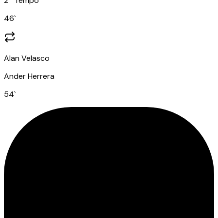
2º Tempo
46
`
Alan Velasco
Ander Herrera
54
`