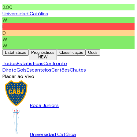
2.00
Universidad Católica
W
L
D
W
W
Estatísticas
Prognósticos
Classificação
Odds
NEW
Todos
Estatísticas
Confronto
Direto
Gols
Escanteios
Cartões
Chutes
Placar ao Vivo
Boca Juniors
Universidad Católica