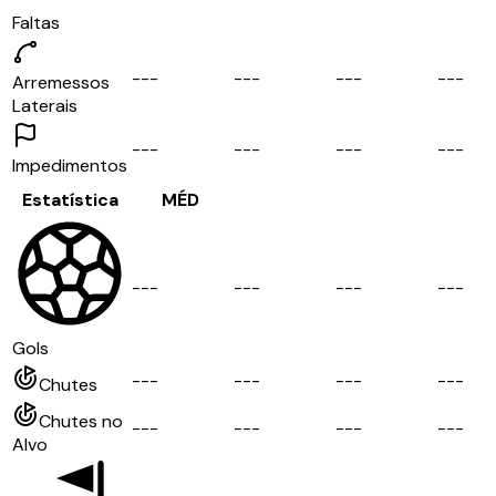
Faltas
-
-
-
-
-
-
-
-
-
-
-
-
Arremessos
Laterais
-
-
-
-
-
-
-
-
-
-
-
-
Impedimentos
Estatística
MÉD
-
-
-
-
-
-
-
-
-
-
-
-
Gols
-
-
-
-
-
-
-
-
-
-
-
-
Chutes
Chutes no
-
-
-
-
-
-
-
-
-
-
-
-
Alvo