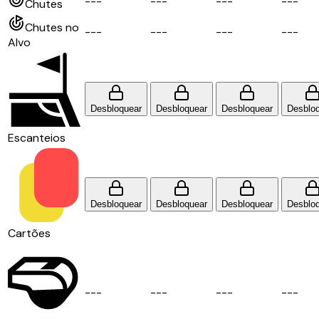
-
-
-
-
-
-
-
-
-
-
-
-
Chutes
Chutes no
-
-
-
-
-
-
-
-
-
-
-
-
Alvo
Desbloquear
Desbloquear
Desbloquear
Desblo
Escanteios
Desbloquear
Desbloquear
Desbloquear
Desblo
Cartões
-
-
-
-
-
-
-
-
-
-
-
-