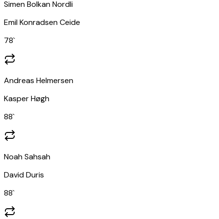
Simen Bolkan Nordli
Emil Konradsen Ceide
78
`
Andreas Helmersen
Kasper Høgh
88
`
Noah Sahsah
David Duris
88
`