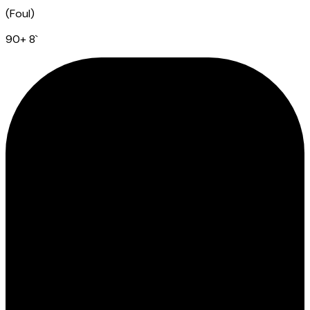
(
Foul
)
90
+ 8
`