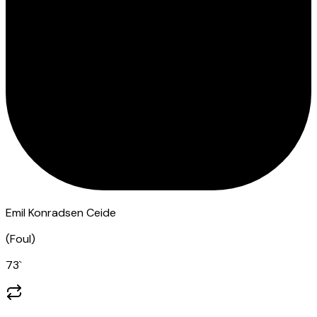
Emil Konradsen Ceide
(
Foul
)
73
`