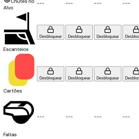
Chutes no
-
-
-
-
-
-
-
-
-
-
-
-
Alvo
Desbloquear
Desbloquear
Desbloquear
Desblo
Escanteios
Desbloquear
Desbloquear
Desbloquear
Desblo
Cartões
-
-
-
-
-
-
-
-
-
-
-
-
Faltas