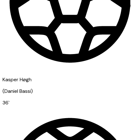
Kasper Høgh
(
Daniel Bassi
)
36
`