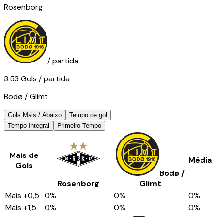
Rosenborg
/ partida
3.53
Gols
/ partida
Bodø / Glimt
Gols Mais / Abaixo
Tempo de gol
Tempo Integral
Primeiro Tempo
Mais de
Média
Gols
Bodø /
Rosenborg
Glimt
Mais
+0,5
0
%
0
%
0
%
Mais
+1,5
0
%
0
%
0
%