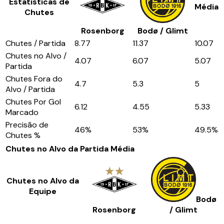
Estatísticas de
Média
Chutes
Rosenborg
Bodø / Glimt
Chutes / Partida
8.77
11.37
10.07
Chutes no Alvo /
4.07
6.07
5.07
Partida
Chutes Fora do
4.7
5.3
5
Alvo / Partida
Chutes Por Gol
6.12
4.55
5.33
Marcado
Precisão de
46
%
53
%
49.5
%
Chutes %
Chutes no Alvo da Partida
Média
Chutes no Alvo da
Equipe
Bodø
Rosenborg
/ Glimt