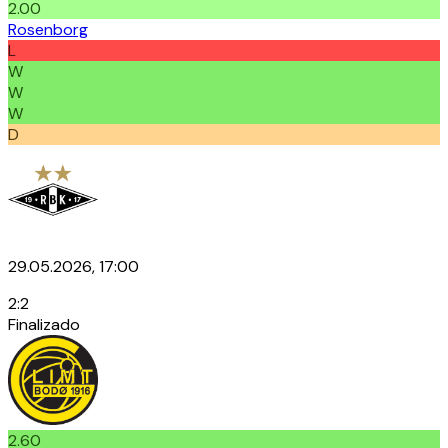
2.00
Rosenborg
L
W
W
W
D
29.05.2026, 17:00
2
:
2
Finalizado
2.60