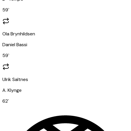
59
`
Ola Brynhildsen
Daniel Bassi
59
`
Ulrik Saltnes
A. Klynge
62
`