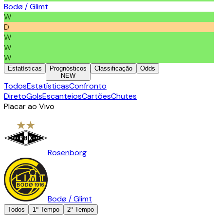
Bodø / Glimt
W
D
W
W
W
Estatísticas
Prognósticos
Classificação
Odds
NEW
Todos
Estatísticas
Confronto
Direto
Gols
Escanteios
Cartões
Chutes
Placar ao Vivo
Rosenborg
Bodø / Glimt
Todos
1º Tempo
2º Tempo