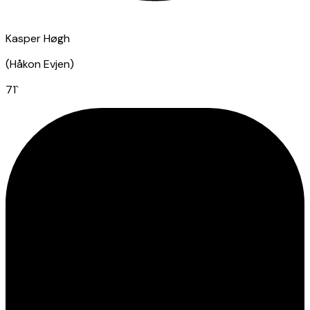
Kasper Høgh
(
Håkon Evjen
)
71
`