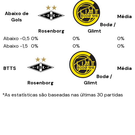
Abaixo de
Média
Gols
Bodø /
Rosenborg
Glimt
Abaixo
-0,5
0
%
0
%
0
%
Abaixo
-1,5
0
%
0
%
0
%
BTTS
Média
Bodø /
Rosenborg
Glimt
*As estatísticas são baseadas nas últimas 30 partidas