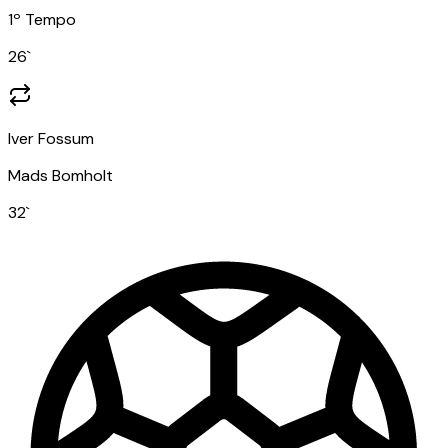
1º Tempo
26
`
Iver Fossum
Mads Bomholt
32
`