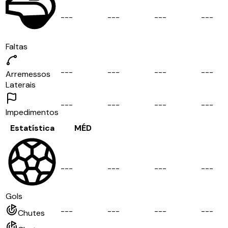
-
-
-
-
-
-
-
-
-
-
-
-
Faltas
-
-
-
-
-
-
-
-
-
-
-
-
Arremessos
Laterais
-
-
-
-
-
-
-
-
-
-
-
-
Impedimentos
Estatística
MÉD
-
-
-
-
-
-
-
-
-
-
-
-
Gols
-
-
-
-
-
-
-
-
-
-
-
-
Chutes