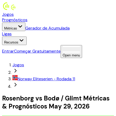
Jogos
Prognósticos
Gerador de Acumulada
Métricas
Ligas
Recursos
Entrar
Começar Gratuitamente
Open menu
Jogos
Norway
Eliteserien
- Rodada 11
Rosenborg
vs
Bodø / Glimt
Métricas
&
Prognósticos
May 29, 2026