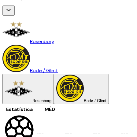
Rosenborg
Bodø / Glimt
Rosenborg
Bodø / Glimt
Estatística
MÉD
-
-
-
-
-
-
-
-
-
-
-
-