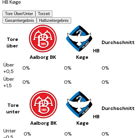
HB Køge
Tore Über/Unter
Torzeit
Gesamtergebnis
Halbzeitergebnis
Tore
Durchschnitt
über
HB
Aalborg BK
Køge
Über
0
%
0
%
0
%
+0,5
Über
0
%
0
%
0
%
+1,5
Tore
Durchschnitt
unter
HB
Aalborg BK
Køge
Unter
0
%
0
%
0
%
-0,5