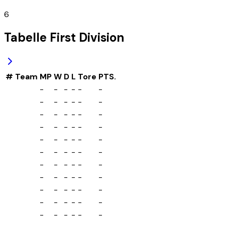
6
Tabelle
First Division
#
Team
MP
W
D
L
Tore
PTS.
-
-
-
-
-
-
-
-
-
-
-
-
-
-
-
-
-
-
-
-
-
-
-
-
-
-
-
-
-
-
-
-
-
-
-
-
-
-
-
-
-
-
-
-
-
-
-
-
-
-
-
-
-
-
-
-
-
-
-
-
-
-
-
-
-
-