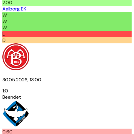
2.00
Aalborg BK
W
W
W
L
D
30.05.2026, 13:00
1
:
0
Beendet
0.60