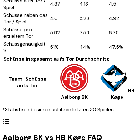
Schüsse aufs Tor /
4.87
4.13
4.5
Spiel
Schüsse neben das
4.6
5.23
4.92
Tor / Spiel
Schüsse pro
5.92
7.59
6.75
erzieltem Tor
Schussgenauigkeit
51
%
44
%
47.5
%
%
Schüsse insgesamt aufs Tor
Durchschnitt
Team-Schüsse
aufs Tor
HB
Aalborg BK
Køge
*Statistiken basieren auf ihren letzten 30 Spielen
Aalborg BK vs HB Køge FAQ