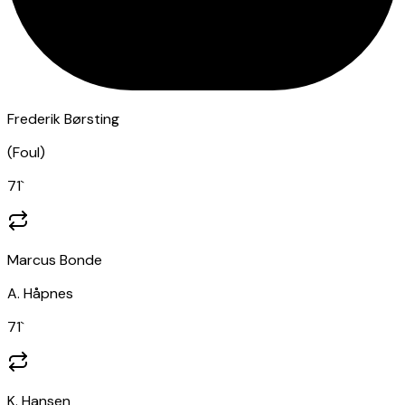
Frederik Børsting
(
Foul
)
71
`
Marcus Bonde
A. Håpnes
71
`
K. Hansen