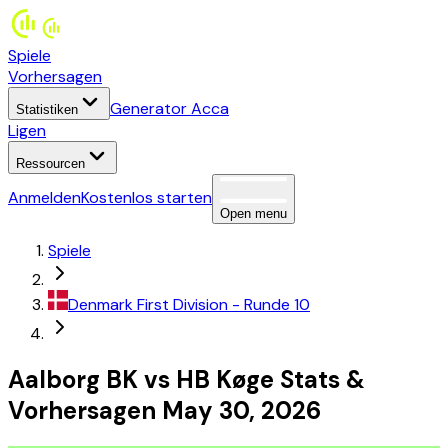
Spiele
Vorhersagen
Generator Acca
Statistiken
Ligen
Ressourcen
Anmelden
Kostenlos starten
Open menu
Spiele
Denmark
First Division
- Runde 10
Aalborg BK
vs
HB Køge
Stats
&
Vorhersagen
May 30, 2026