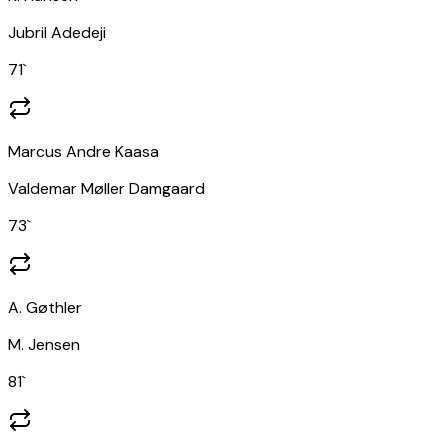
Jubril Adedeji
71
`
Marcus Andre Kaasa
Valdemar Møller Damgaard
73
`
A. Gøthler
M. Jensen
81
`