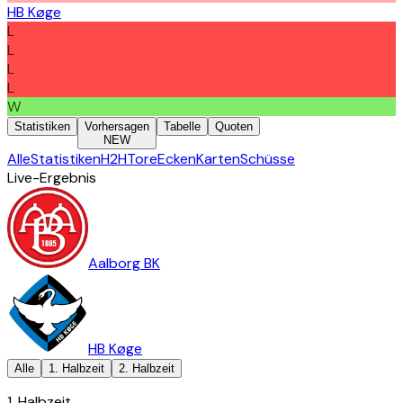
HB Køge
L
L
L
L
W
Statistiken
Vorhersagen
Tabelle
Quoten
NEW
Alle
Statistiken
H2H
Tore
Ecken
Karten
Schüsse
Live-Ergebnis
Aalborg BK
HB Køge
Alle
1. Halbzeit
2. Halbzeit
1. Halbzeit