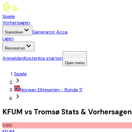
Spiele
Vorhersagen
Generator Acca
Statistiken
Ligen
Ressourcen
Anmelden
Kostenlos starten
Open menu
Spiele
Norway
Eliteserien
- Runde 11
KFUM
vs
Tromsø
Stats
&
Vorhersagen
0.80
KFUM