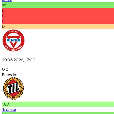
W
L
L
L
D
29.05.2026, 17:00
0
:
0
Beendet
1.80
Tromsø