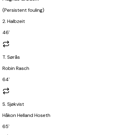
(
Persistent fouling
)
2. Halbzeit
46
`
T. Sørås
Robin Rasch
64
`
S. Sjøkvist
Håkon Helland Hoseth
65
`