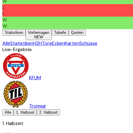
W
L
L
W
W
Statistiken
Vorhersagen
Tabelle
Quoten
NEW
Alle
Statistiken
H2H
Tore
Ecken
Karten
Schüsse
Live-Ergebnis
KFUM
Tromsø
Alle
1. Halbzeit
2. Halbzeit
1. Halbzeit