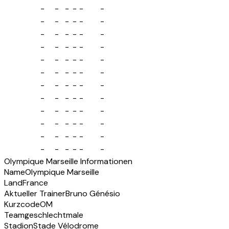
-
-
-
-
-
-
-
-
-
-
-
-
-
-
-
-
-
-
-
-
-
-
-
-
-
-
-
-
-
-
-
-
-
-
-
-
-
-
-
-
-
-
-
-
-
-
-
-
-
-
-
-
-
-
-
-
-
-
-
-
-
-
-
-
-
-
-
-
-
-
-
-
Olympique Marseille Informationen
Name
Olympique Marseille
Land
France
Aktueller Trainer
Bruno Génésio
Kurzcode
OM
Teamgeschlecht
male
Stadion
Stade Vélodrome