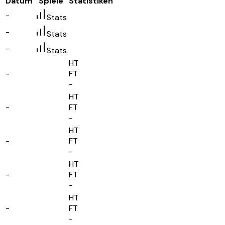
Datum
Spiele
Statistiken
-
Stats
-
Stats
-
Stats
HT
-
FT
-
HT
-
FT
-
HT
-
FT
-
HT
-
FT
-
HT
-
FT
-