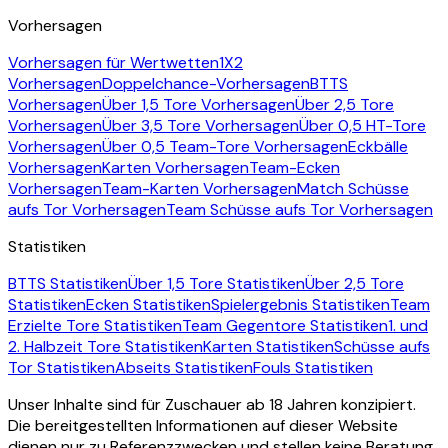
Vorhersagen
Vorhersagen für Wertwetten
1X2
Vorhersagen
Doppelchance-Vorhersagen
BTTS
Vorhersagen
Über 1,5 Tore Vorhersagen
Über 2,5 Tore
Vorhersagen
Über 3,5 Tore Vorhersagen
Über 0,5 HT-Tore
Vorhersagen
Über 0,5 Team-Tore Vorhersagen
Eckbälle
Vorhersagen
Karten Vorhersagen
Team-Ecken
Vorhersagen
Team-Karten Vorhersagen
Match Schüsse
aufs Tor Vorhersagen
Team Schüsse aufs Tor Vorhersagen
Statistiken
BTTS Statistiken
Über 1,5 Tore Statistiken
Über 2,5 Tore
Statistiken
Ecken Statistiken
Spielergebnis Statistiken
Team
Erzielte Tore Statistiken
Team Gegentore Statistiken
1. und
2. Halbzeit Tore Statistiken
Karten Statistiken
Schüsse aufs
Tor Statistiken
Abseits Statistiken
Fouls Statistiken
Unser Inhalte sind für Zuschauer ab 18 Jahren konzipiert.
Die bereitgestellten Informationen auf dieser Website
dienen nur zu Referenzzwecken und stellen keine Beratung