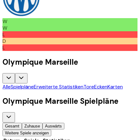
W
W
L
D
L
Olympique Marseille
Alle
Spielpläne
Erweiterte Statistiken
Tore
Ecken
Karten
Olympique Marseille
Spielpläne
Gesamt
Zuhause
Auswärts
Weitere Spiele anzeigen