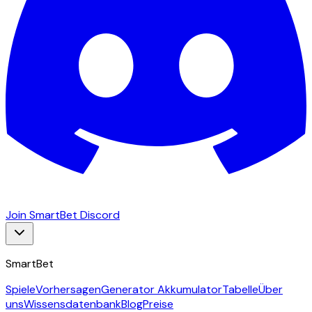
Join SmartBet Discord
SmartBet
Spiele
Vorhersagen
Generator Akkumulator
Tabelle
Über
uns
Wissensdatenbank
Blog
Preise