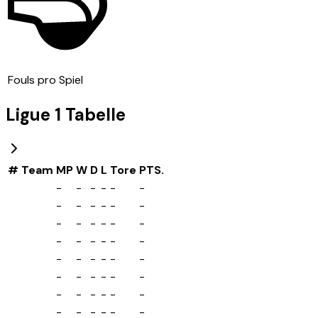
Fouls pro Spiel
Ligue 1
Tabelle
#
Team
MP
W
D
L
Tore
PTS.
-
-
-
-
-
-
-
-
-
-
-
-
-
-
-
-
-
-
-
-
-
-
-
-
-
-
-
-
-
-
-
-
-
-
-
-
-
-
-
-
-
-
-
-
-
-
-
-