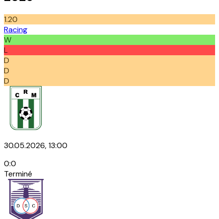
1.20
Racing
W
L
D
D
D
30.05.2026, 13:00
0
:
0
Terminé