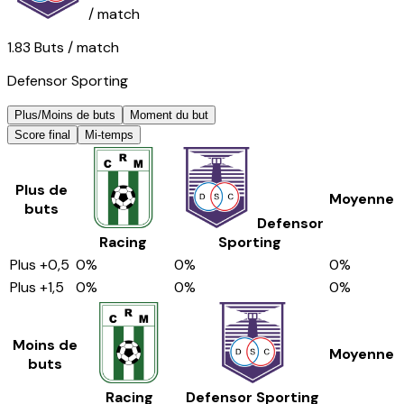
/ match
1.83
Buts
/ match
Defensor Sporting
Plus/Moins de buts
Moment du but
Score final
Mi-temps
Plus de
Moyenne
buts
Defensor
Racing
Sporting
Plus
+0,5
0
%
0
%
0
%
Plus
+1,5
0
%
0
%
0
%
Moins de
Moyenne
buts
Racing
Defensor Sporting