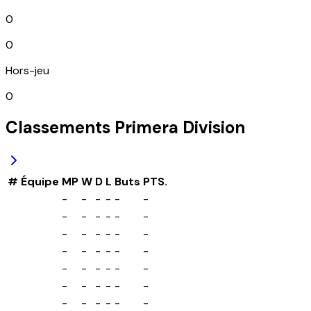
0
0
Hors-jeu
0
Classements
Primera Division
#
Équipe
MP
W
D
L
Buts
PTS.
-
-
-
-
-
-
-
-
-
-
-
-
-
-
-
-
-
-
-
-
-
-
-
-
-
-
-
-
-
-
-
-
-
-
-
-
-
-
-
-
-
-