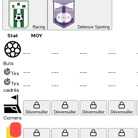
Racing
Defensor Sporting
Stat
MOY
-
-
-
-
-
-
-
-
-
-
-
-
Buts
-
-
-
-
-
-
-
-
-
-
-
-
Tirs
Tirs
-
-
-
-
-
-
-
-
-
-
-
-
cadrés
Déverrouiller
Déverrouiller
Déverrouiller
Déverrouiller
Corners