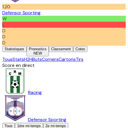
1.20
Defensor Sporting
W
L
D
D
D
Statistiques
Pronostics
Classement
Cotes
NEW
Tous
Stats
H2H
Buts
Corners
Cartons
Tirs
Score en direct
Racing
Defensor Sporting
Tous
1ère mi-temps
2e mi-temps