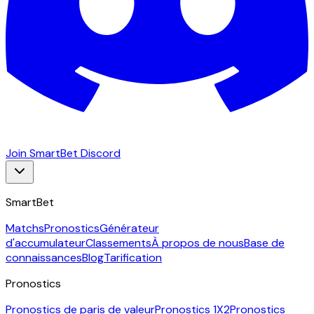
Join SmartBet Discord
SmartBet
Matchs
Pronostics
Générateur
d'accumulateur
Classements
À propos de nous
Base de
connaissances
Blog
Tarification
Pronostics
Pronostics de paris de valeur
Pronostics 1X2
Pronostics