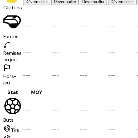
Déverrouiller
Déverrouiller
Déverrouiller
Déverrouiller
Cartons
-
-
-
-
-
-
-
-
-
-
-
-
Fautes
-
-
-
-
-
-
-
-
-
-
-
-
Remises
en jeu
-
-
-
-
-
-
-
-
-
-
-
-
Hors-
jeu
Stat
MOY
-
-
-
-
-
-
-
-
-
-
-
-
Buts
-
-
-
-
-
-
-
-
-
-
-
-
Tirs