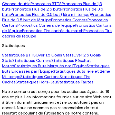
Chance double
Pronostics BTTS
Pronostics Plus de 1,5
buts
Pronostics Plus de 2,5 buts
Pronostics Plus de 3,5
buts
Pronostics Plus de 0.5 but (1ère mi-temps)
Pronostics
Plus de 0.5 but de l'équipe
Pronostics Corners
Pronostics
Cartons
Pronostics Corners de l'équipe
Pronostics Cartons
de l'équipe
Pronostics Tirs cadrés du match
Pronostics Tirs
cadrés de l'équipe
Statistiques
Statistiques BTTS
Over 1.5 Goals Stats
Over 2.5 Goals
Stats
Statistiques Corners
Statistiques Résultat
Match
Statistiques Buts Marqués par l'Équipe
Statistiques
Buts Encaissés par l'Équipe
Statistiques Buts 1ère et 2ème
Mi-temps
Statistiques Cartons
Statistiques Tirs
Cadrés
Statistiques Hors-Jeu
Statistiques Fautes
Notre contenu est conçu pour les audiences âgées de 18
ans et plus. Les informations fournies sur ce site Web sont
à titre informatif uniquement et ne constituent pas un
conseil. Nous ne sommes pas responsables de tout
résultat découlant de l'utilisation de notre contenu.