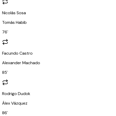
Nicolás Sosa
Tomás Habib
76
`
Facundo Castro
Alexander Machado
85
`
Rodrigo Dudok
Álex Vázquez
86
`