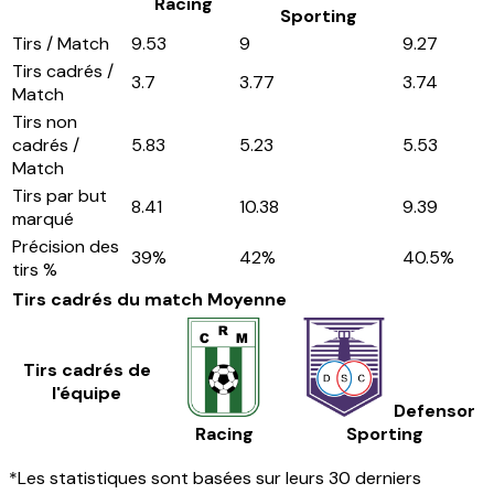
Racing
Sporting
Tirs / Match
9.53
9
9.27
Tirs cadrés /
3.7
3.77
3.74
Match
Tirs non
cadrés /
5.83
5.23
5.53
Match
Tirs par but
8.41
10.38
9.39
marqué
Précision des
39
%
42
%
40.5
%
tirs %
Tirs cadrés du match
Moyenne
Tirs cadrés de
l'équipe
Defensor
Racing
Sporting
*Les statistiques sont basées sur leurs 30 derniers