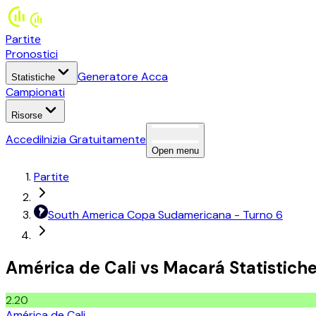
Partite
Pronostici
Generatore Acca
Statistiche
Campionati
Risorse
Accedi
Inizia Gratuitamente
Open menu
Partite
South America
Copa Sudamericana
- Turno 6
América de Cali
vs
Macará
Statistich
2.20
América de Cali