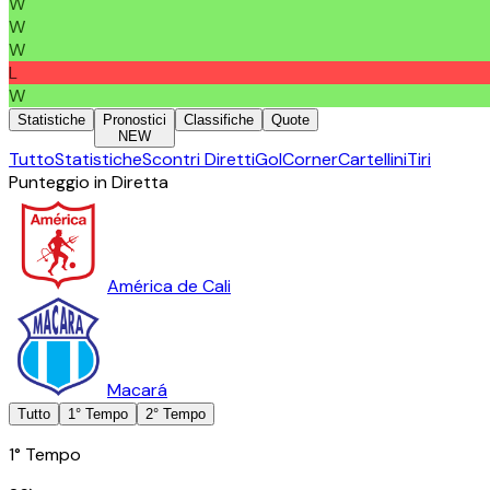
W
W
W
L
W
Statistiche
Pronostici
Classifiche
Quote
NEW
Tutto
Statistiche
Scontri Diretti
Gol
Corner
Cartellini
Tiri
Punteggio in Diretta
América de Cali
Macará
Tutto
1° Tempo
2° Tempo
1° Tempo