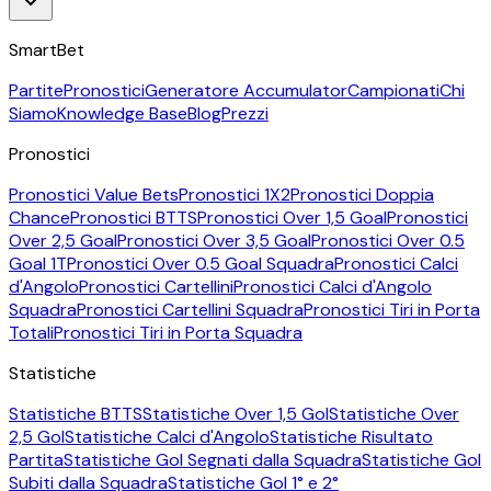
SmartBet
Partite
Pronostici
Generatore Accumulator
Campionati
Chi
Siamo
Knowledge Base
Blog
Prezzi
Pronostici
Pronostici Value Bets
Pronostici 1X2
Pronostici Doppia
Chance
Pronostici BTTS
Pronostici Over 1,5 Goal
Pronostici
Over 2,5 Goal
Pronostici Over 3,5 Goal
Pronostici Over 0.5
Goal 1T
Pronostici Over 0.5 Goal Squadra
Pronostici Calci
d'Angolo
Pronostici Cartellini
Pronostici Calci d'Angolo
Squadra
Pronostici Cartellini Squadra
Pronostici Tiri in Porta
Totali
Pronostici Tiri in Porta Squadra
Statistiche
Statistiche BTTS
Statistiche Over 1,5 Gol
Statistiche Over
2,5 Gol
Statistiche Calci d'Angolo
Statistiche Risultato
Partita
Statistiche Gol Segnati dalla Squadra
Statistiche Gol
Subiti dalla Squadra
Statistiche Gol 1° e 2°