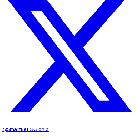
@SmartBet.GG on X